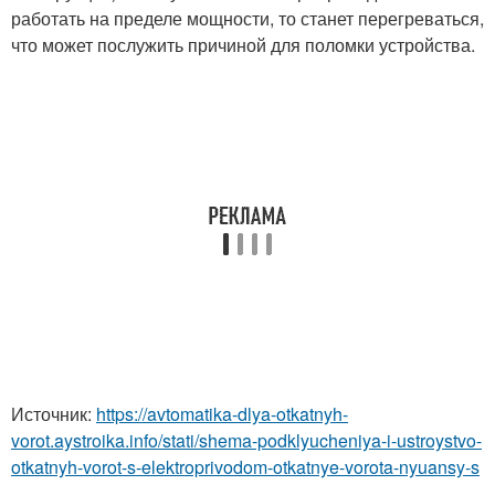
работать на пределе мощности, то станет перегреваться,
что может послужить причиной для поломки устройства.
Источник:
https://avtomatika-dlya-otkatnyh-
vorot.aystroika.info/stati/shema-podklyucheniya-i-ustroystvo-
otkatnyh-vorot-s-elektroprivodom-otkatnye-vorota-nyuansy-s