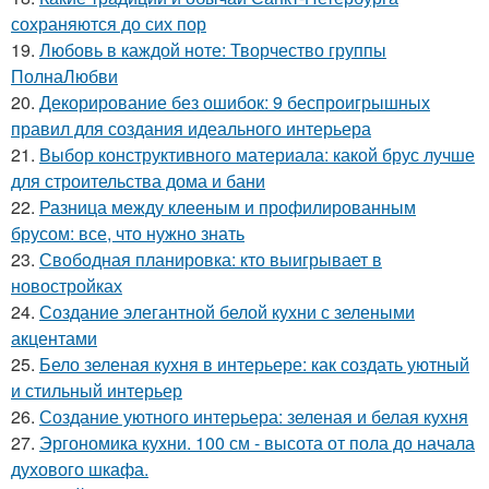
сохраняются до сих пор
19.
Любовь в каждой ноте: Творчество группы
ПолнаЛюбви
20.
Декорирование без ошибок: 9 беспроигрышных
правил для создания идеального интерьера
21.
Выбор конструктивного материала: какой брус лучше
для строительства дома и бани
22.
Разница между клееным и профилированным
брусом: все, что нужно знать
23.
Свободная планировка: кто выигрывает в
новостройках
24.
Создание элегантной белой кухни с зелеными
акцентами
25.
Бело зеленая кухня в интерьере: как создать уютный
и стильный интерьер
26.
Создание уютного интерьера: зеленая и белая кухня
27.
Эргономика кухни. 100 см - высота от пола до начала
духового шкафа.