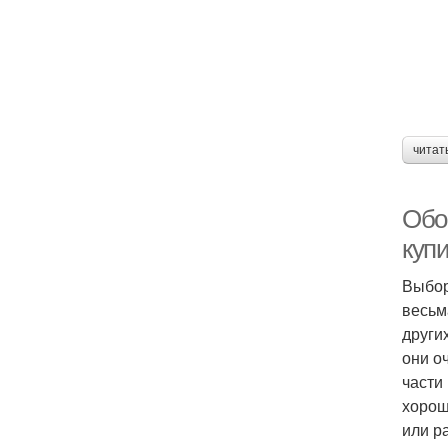
читат
Обо
куп
Выбор
весьм
други
они о
части
хорош
или р