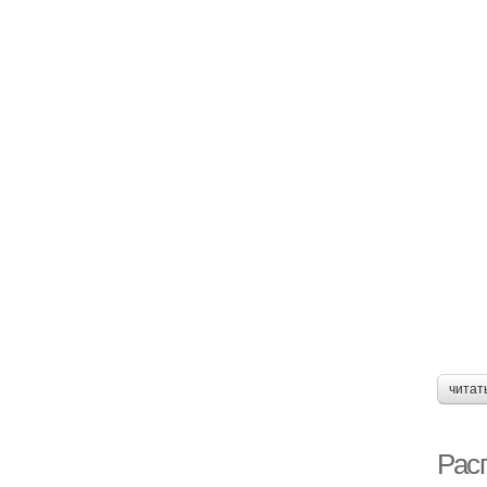
читат
Рас