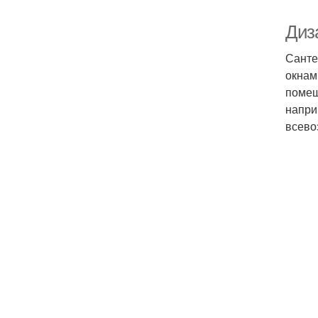
Диз
Санте
окнам
помещ
напри
всево