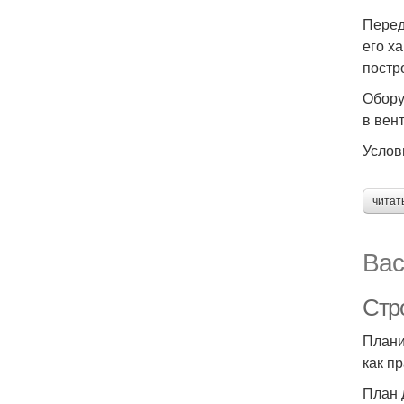
Перед
его х
постр
Обору
в вен
Услов
читат
Вас
Стр
Плани
как п
План 