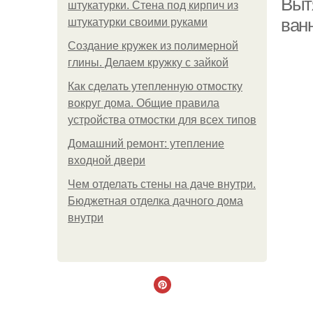
Выт
штукатурки. Стена под кирпич из
ван
штукатурки своими руками
Создание кружек из полимерной
глины. Делаем кружку с зайкой
Как сделать утепленную отмостку
вокруг дома. Общие правила
устройства отмостки для всех типов
Домашний ремонт: утепление
входной двери
Чем отделать стены на даче внутри.
Бюджетная отделка дачного дома
внутри