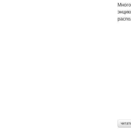
Много
энцик
распо
читат