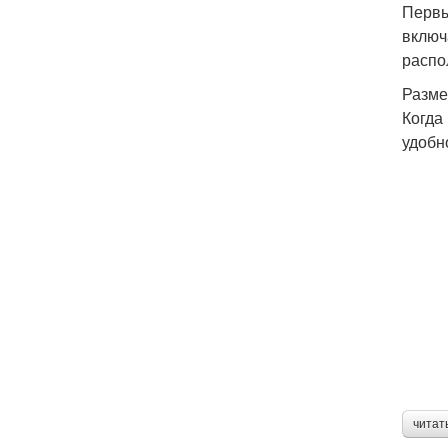
Первы
включ
распо
Разме
Когда
удобн
читат