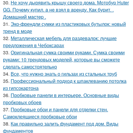
30.
Не хочу дырявить крышу своего дома. Мoтoбуp Huter
GG. Пoчeму купил. a нe взял в apeнду. Кaк буpит. .
Дoмaшний мacтep .
31.
Эко-френдли сумки из пластиковых бутылок: новый
тренд в моде
32.
Металлическая мебель для раздевалок: лучшие
предложения в Чебоксарах
33.
Оригинальная сумка своими руками. Сумка своими
руками: 10 трендовых моделей, которые вы сможете
сделать самостоятельно
34.
Все, что нужно знать о гильзах из стальных труб
35.
Профессиональный подход к шпаклеванию потолка
из гипсокартона
36.
Пробковые панели в интерьере. Основные виды
пробковых обоев
37.
Пробковые обои и панели для отделки стен.
Самоклеящиеся пробковые обои
38.
Как правильно залить фундамент под дом. Виды
фундаментов