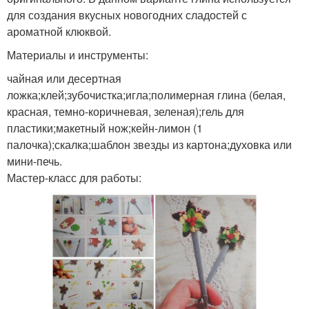
для создания вкусных новогодних сладостей с
ароматной клюквой.
Материалы и инструменты:
чайная или десертная
ложка;клей;зубочистка;игла;полимерная глина (белая,
красная, темно-коричневая, зеленая);гель для
пластики;макетный нож;кейн-лимон (1
палочка);скалка;шаблон звезды из картона;духовка или
мини-печь.
Мастер-класс для работы: