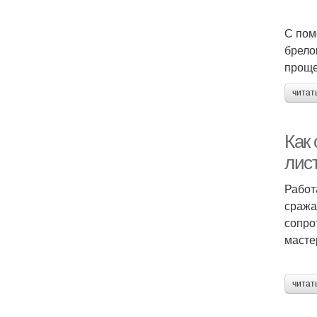
С пом
брело
проще
читат
Как
лис
Работ
сража
сопро
масте
читат