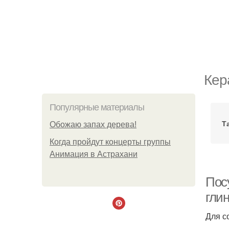
Кер
Популярные материалы
Т
Обожaю зaпах деpева!
Когда пройдут концерты группы
Анимация в Астрахани
Пос
гли
Для с