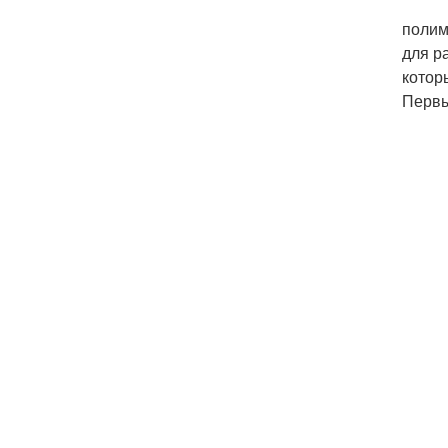
полим
для р
котор
Первы