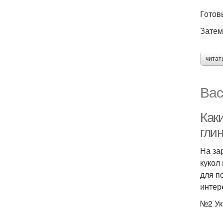
Готов
Затем
читат
Вас
Как
гли
На за
кукол
для п
интер
№2 Ук