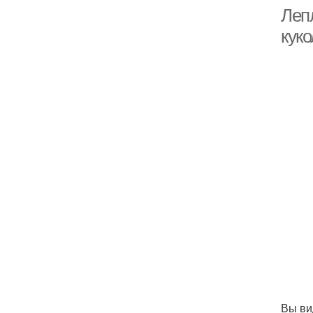
Леп
куко
Вы ви