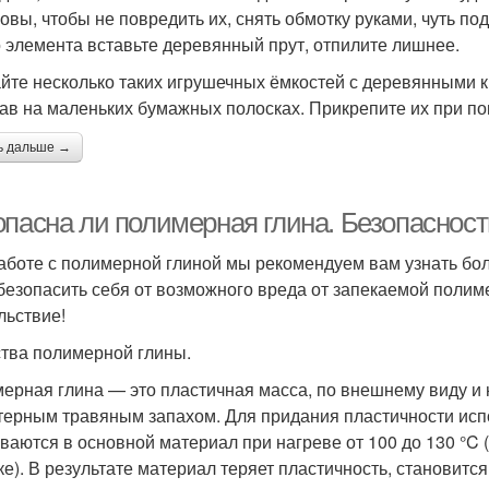
новы, чтобы не повредить их, снять обмотку руками, чуть п
о элемента вставьте деревянный прут, отпилите лишнее.
йте несколько таких игрушечных ёмкостей с деревянными 
ав на маленьких бумажных полосках. Прикрепите их при по
ь дальше →
опасна ли полимерная глина. Безопасност
аботе с полимерной глиной мы рекомендуем вам узнать бол
безопасить себя от возможного вреда от запекаемой полиме
льствие!
тва полимерной глины.
ерная глина — это пластичная масса, по внешнему виду и 
терным травяным запахом. Для придания пластичности исп
ваются в основной материал при нагреве от 100 до 130 °C
ке). В результате материал теряет пластичность, становитс