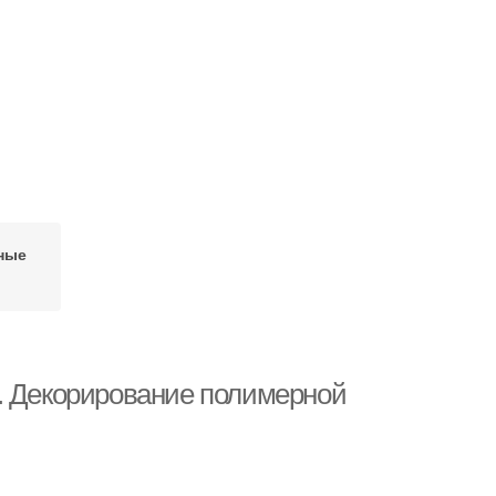
ные
и
. Декорирование полимерной