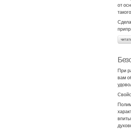
от ос
таког
Сдела
припр
читат
Без
При р
вам о
удово
Свойс
Полим
харак
впиты
духов