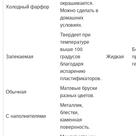
окрашивается.
Холодный фарфор
Можно сделать в
домашних
условиях.
Твердеет при
температуре
выше 100
Б
Запекаемая
градусов
Жидкая
п
благодаря
г
испарению
пластификаторов.
Матовые бруски
Обычная
разных цветов.
Металлик,
блестки,
С наполнителями
каменная
поверхность.