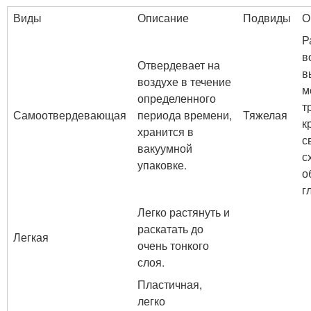
Виды
Описание
Подвиды
О
Р
в
Отвердевает на
в
воздухе в течение
м
определенного
т
Самоотвердевающая
периода времени,
Тяжелая
к
хранится в
с
вакуумной
с
упаковке.
о
г
Легко растянуть и
раскатать до
Легкая
очень тонкого
слоя.
Пластичная,
легко