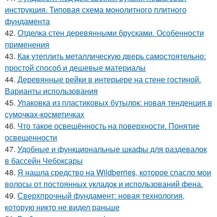
инструкция. Типовая схема монолитного плитного
фундамента
42.
Отделка стен деревянными брусками. Особенности
применения
43.
Как утеплить металлическую дверь самостоятельно:
простой способ и дешевые материалы
44.
Деревянные рейки в интерьере на стене гостиной.
Варианты использования
45.
Упаковка из пластиковых бутылок: новая тенденция в
сумочках-косметичках
46.
Что такое освещённость на поверхности. Понятие
освещенности
47.
Удобные и функциональные шкафы для раздевалок
в бассейн Чебоксары
48.
Я нашла средство на Wildberries, которое спасло мои
волосы от постоянных укладок и использований фена.
49.
Сверхпрочный фундамент: новая технология,
которую никто не видел раньше