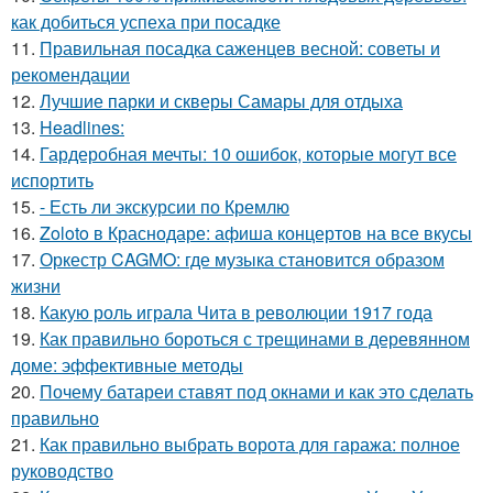
как добиться успеха при посадке
11.
Правильная посадка саженцев весной: советы и
рекомендации
12.
Лучшие парки и скверы Самары для отдыха
13.
Headlines:
14.
Гардеробная мечты: 10 ошибок, которые могут все
испортить
15.
- Есть ли экскурсии по Кремлю
16.
Zoloto в Краснодаре: афиша концертов на все вкусы
17.
Оркестр CAGMO: где музыка становится образом
жизни
18.
Какую роль играла Чита в революции 1917 года
19.
Как правильно бороться с трещинами в деревянном
доме: эффективные методы
20.
Почему батареи ставят под окнами и как это сделать
правильно
21.
Как правильно выбрать ворота для гаража: полное
руководство