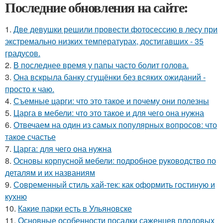
Последние обновления на сайте:
1.
Две девушки решили провести фотосессию в лесу при
экстремально низких температурах, достигавших - 35
градусов.
2.
В последнее время у папы часто болит голова.
3.
Она вскрыла банку сгущёнки без всяких ожиданий -
просто к чаю.
4.
Съемные царги: что это такое и почему они полезны
5.
Царга в мебели: что это такое и для чего она нужна
6.
Отвечаем на один из самых популярных вопросов: что
такое счастье
7.
Царга: для чего она нужна
8.
Основы корпусной мебели: подробное руководство по
деталям и их названиям
9.
Современный стиль хай-тек: как оформить гостиную и
кухню
10.
Какие парки есть в Ульяновске
11.
Основные особенности посадки саженцев плодовых