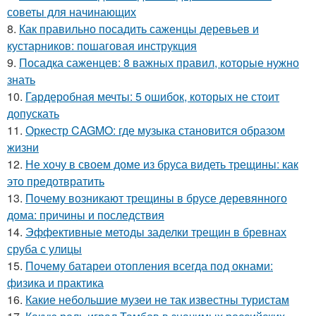
советы для начинающих
8.
Как правильно посадить саженцы деревьев и
кустарников: пошаговая инструкция
9.
Посадка саженцев: 8 важных правил, которые нужно
знать
10.
Гардеробная мечты: 5 ошибок, которых не стоит
допускать
11.
Оркестр CAGMO: где музыка становится образом
жизни
12.
Не хочу в своем доме из бруса видеть трещины: как
это предотвратить
13.
Почему возникают трещины в брусе деревянного
дома: причины и последствия
14.
Эффективные методы заделки трещин в бревнах
сруба с улицы
15.
Почему батареи отопления всегда под окнами:
физика и практика
16.
Какие небольшие музеи не так известны туристам