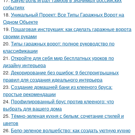
17.
Какую роль играл Тамбов в значимых российских
событиях
18.
Уникальный Проект: Все Типы Гаражных Ворот на
Одном Объекте
19.
Пошаговая инструкция: как сделать гаражные ворота
своими руками
20.
Типы гаражных ворот: полное руководство по
классификации
21.
Откройте для себя мир бесплатных уроков по
дизайну интерьера
22.
Декорирование без ошибок: 9 беспроигрышных
правил для создания идеального интерьера
23.
Создание домашней бани из клееного бруса:
простые рекомендации
24.
Профилированный брус против клееного: что
выбрать для вашего дома
25.
Тёмно-зеленая кухня с белым: сочетание стилей и
цветов
26.
Бело-зеленое волшебство: как создать уютную кухню