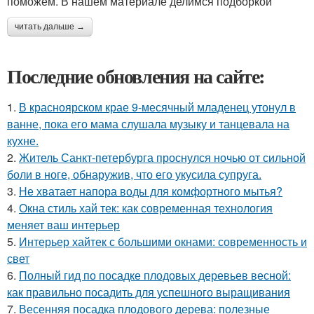
поможем. В нашем материале делимся подборкой
читать дальше →
Последние обновления на сайте:
1.
В красноярском крае 9-месячный младенец утонул в
ванне, пока его мама слушала музыку и танцевала на
кухне.
2.
Житель Санкт-петербурга проснулся ночью от сильной
боли в ноге, обнаружив, что его укусила супруга.
3.
Не хватает напора воды для комфортного мытья?
4.
Окна стиль хай тек: как современная технология
меняет ваш интерьер
5.
Интерьер хайтек с большими окнами: современность и
свет
6.
Полный гид по посадке плодовых деревьев весной:
как правильно посадить для успешного выращивания
7.
Весенняя посадка плодового дерева: полезные