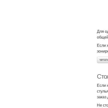
Для о
общей
Если 
зонир
читат
Стол
Если 
стуль
заказ
Не ст