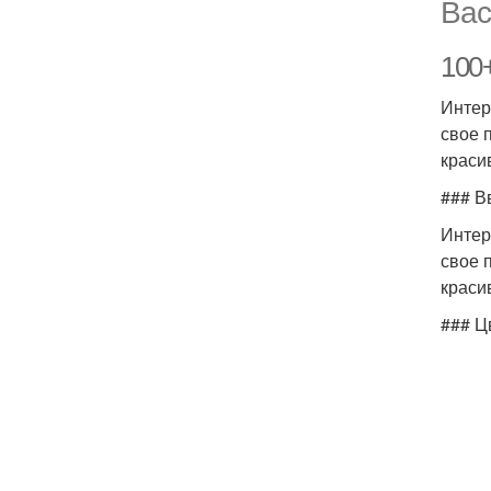
Вас
100+
Интер
свое 
краси
### В
Интер
свое 
краси
### Ц