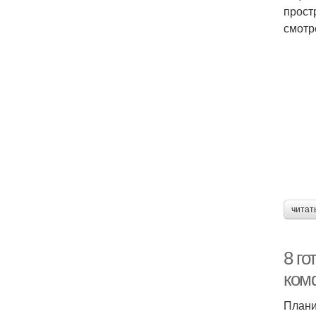
прост
смотр
читат
8 г
ком
Плани