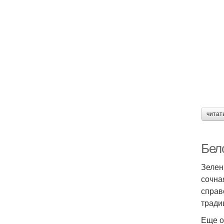
читат
Бел
Зелен
сочна
справ
тради
Еще о