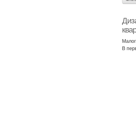
Диз
ква
Малог
В пер