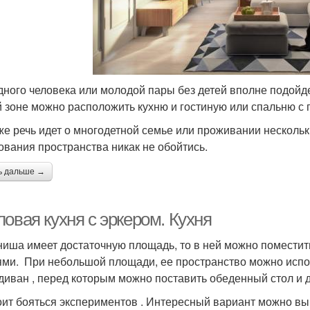
дного человека или молодой пары без детей вполне подойде
 зоне можно расположить кухню и гостиную или спальню с 
же речь идет о многодетной семье или проживании нескольк
ования пространства никак не обойтись.
ь дальше →
овая кухня с эркером. Кухня
ниша имеет достаточную площадь, то в ней можно поместит
ями. При небольшой площади, ее пространство можно испол
 диван , перед которым можно поставить обеденный стол и 
оит бояться экспериментов . Интересный вариант можно выб