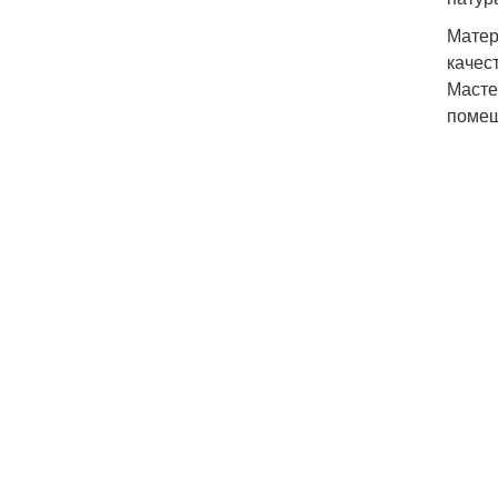
Матер
качес
Масте
помещ