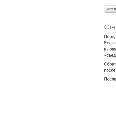
читат
Ста
Перед
Если 
вырав
«съед
Обрат
после
После