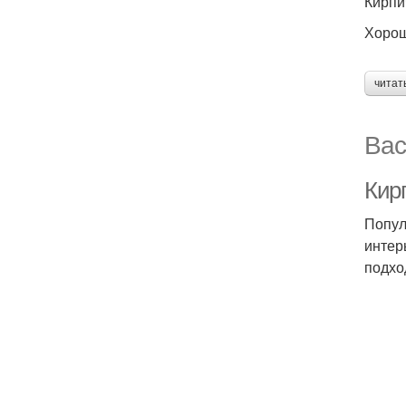
Кирпи
Хорош
читат
Вас
Кир
Попул
интер
подхо