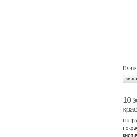
Плитка
читат
10 
кра
По фа
покра
кирпи