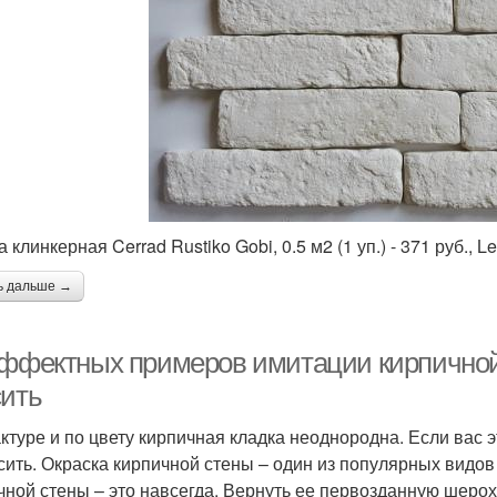
 клинкерная Cerrad Rustiko Gobi, 0.5 м2 (1 уп.) - 371 руб., Le
ь дальше →
эффектных примеров имитации кирпичной с
сить
ктуре и по цвету кирпичная кладка неоднородна. Если вас 
сить. Окраска кирпичной стены – один из популярных видов 
чной стены – это навсегда. Вернуть ее первозданную шерох