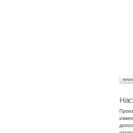
читат
Нас
Произ
измел
допол
натур