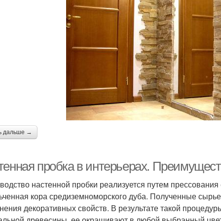
ь дальше →
тенная пробка в интерьерах. Преимущест
водство настенной пробки реализуется путем прессования с
ьченная кора средиземноморского дуба. Полученные сырь
нения декоративных свойств. В результате такой процедур
альной древесины, ее окрашивают в любой выбранный цвет