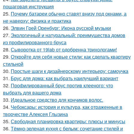
пошаговая инструкция
25.
Почему батареи обычно ставят внизу под окнами, а
не наверху: физика и практика
26.
Элвин Грей Оренбург: Икона русской музыки
27.
Экологичный и натуральный: преимущества домов
из профилированного бруса
28.
Сыворотка от 19lab от одобренна трихологами!
29.
Откройте для себя новые стили: как сделать квартиру
стильной
30.
Простые шаги к дизайнерскому интерьеру: самоучка
31.
Брус для дома: как выбрать наилучший вариант
32.
Профилированный брус против клееного: что
выбрать для вашего дома
33.
Идеальное средство для кончиков волос.
34.
Чебоксары: история и культура, как отраженные в
творчестве Алексея Глызина
35.
Свободная планировка квартиры: плюсы и минусы
36.
Тёмно-зеленая кухня с белым: сочетание стилей и