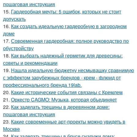
пошаговая инструкция
15.
Гардеробная мечты: 5 ошибок, которых не стоит
допускать
16.
Как создать идеальную гардеробную в загородном
доме
17.
Современная гардеробная: полное руководство по
обустройству
18.
Как выбрать надежный герметик для древесины:
советы и рекомендации
19.
Нашла идеальную бюджетну несмывашку сравнимую
с эффектом зарубежных брендов - крем - флюид от
профессионального бренда 19lab.
20.
Какие исторические события связаны с Кремлем
21.
Оркестр CAGMO: Музыка, которая объединяет
22.
Как заделать трещины в деревянном доме:
пошаговая инструкция
23.
Какие современные арт-проекты можно увидеть в
Москве
24.
Как заделать трещины в брусе снаружи дома: