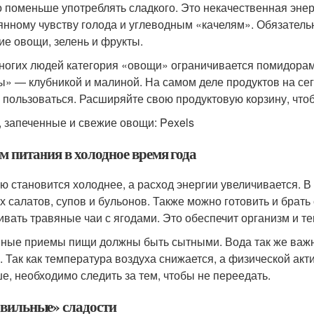
 поменьше употреблять сладкого. Это некачественная энерг
янному чувству голода и углеводным «качелям». Обязатель
ие овощи, зелень и фрукты.
ногих людей категория «овощи» ограничивается помидорами
ы» — клубникой и малиной. На самом деле продуктов на се
 пользоваться. Расширяйте свою продуктовую корзину, что
, запеченные и свежие овощи: Pexels
м питания в холодное время года
ю становится холоднее, а расход энергии увеличивается. В
х салатов, супов и бульонов. Также можно готовить и брать
ивать травяные чаи с ягодами. Это обеспечит организм и т
ные приемы пищи должны быть сытными. Вода так же важна,
. Так как температура воздуха снижается, а физической ак
е, необходимо следить за тем, чтобы не переедать.
вильные» сладости