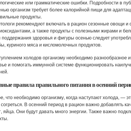
логические или грамматические ошибки. Подробности в пу
нью организм требует более калорийной пищи для адаптаци
вильные продукты.
тологи рекомендуют включать в рацион сезонные овощи и 
иоксидантами, а также продукты с полезными жирами и бел
 поддержания здоровья и фигуры осенью следует употребля
ы, куриного мяса и кисломолочных продуктов.
туплением холодов организму необходимо разнообразное и
вье и помогать иммунной системе функционировать наилуч
ней.
вные правила правильного питания в осенний пери
е, что необходимо организму, когда наступают холода, — эт
 согреться. В осенний период в рацион важно добавлять ка
г, яйца. Они будут давать много энергии. Также важно подк
кты.