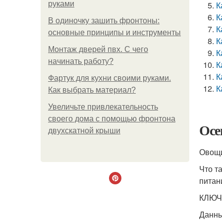
руками
К
К
В одиночку зашить фронтоны:
К
основные принципы и инструменты
К
Монтаж дверей пвх. С чего
К
начинать работу?
К
К
Фартук для кухни своими руками.
К
Как выбрать материал?
Увеличьте привлекательность
своего дома с помощью фронтона
Осе
двухскатной крыши
Овощи
Что т
питан
КЛЮЧ
Данны