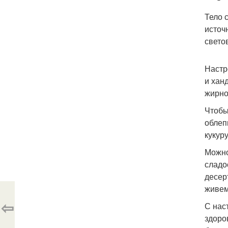
Тело 
источ
свето
Настр
и хан
жирно
Чтобы
облеп
кукуру
Можно
сладо
десер
живем
⇦
С нас
здоро