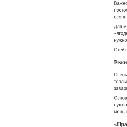
Важно
посто
осенн
Для м
«ягод
нужно
Стейк
Режи
Осень
теплы
завар
Основ
нужно
меньш
«Пра