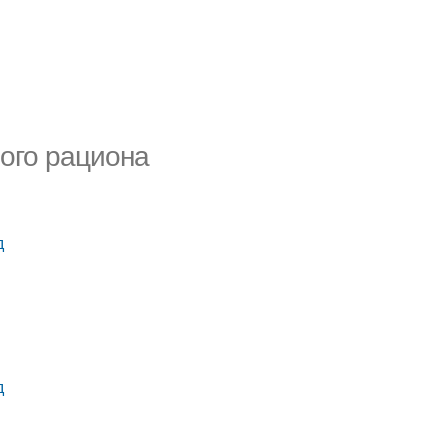
вого рациона
д
д