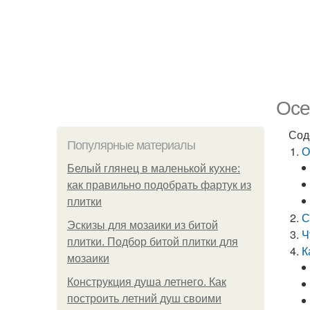
Осе
Сод
Популярные материалы
О
Белый глянец в маленькой кухне:
как правильно подобрать фартук из
плитки
С
Эскизы для мозаики из битой
Ч
плитки. Подбор битой плитки для
К
мозаики
Конструкция душа летнего. Как
построить летний душ своими