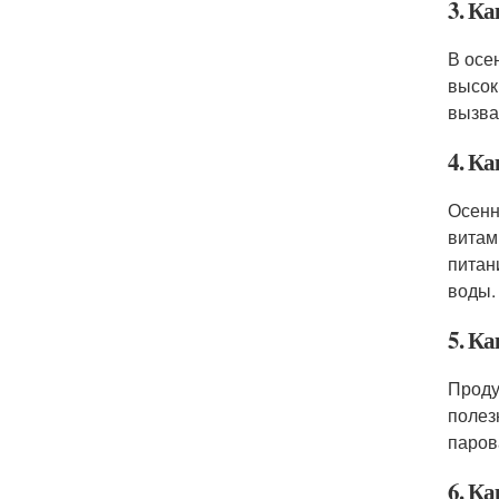
3. Ка
В осе
высок
вызва
4. К
Осенн
витам
питан
воды.
5. К
Проду
полез
паров
6. Ка