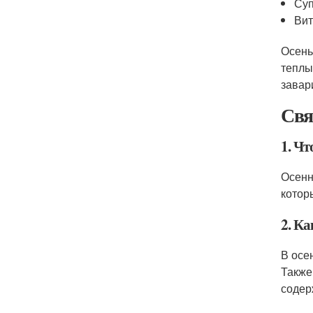
Суп
Вит
Осень
теплы
завар
Свя
1. Чт
Осенн
котор
2. К
В осе
Также
содер