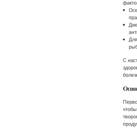
факто
Осе
пра
Дие
ант
Для
рыб
С нас
здоро
болез
Осно
Перво
чтобы
творо
проду