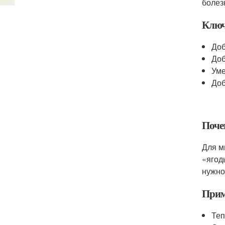
болез
Ключ
Доб
Доб
Уме
Доб
Поче
Для м
«ягод
нужно
Прим
Теп