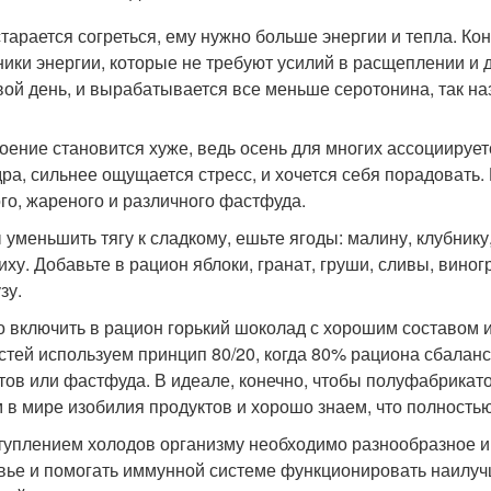
старается согреться, ему нужно больше энергии и тепла. Ко
ники энергии, которые не требуют усилий в расщеплении и 
вой день, и вырабатывается все меньше серотонина, так на
оение становится хуже, ведь осень для многих ассоциирует
дра, сильнее ощущается стресс, и хочется себя порадовать.
го, жареного и различного фастфуда.
 уменьшить тягу к сладкому, ешьте ягоды: малину, клубнику
иху. Добавьте в рацион яблоки, гранат, груши, сливы, виног
зу.
 включить в рацион горький шоколад с хорошим составом и
стей используем принцип 80/20, когда 80% рациона сбаланс
тов или фастфуда. В идеале, конечно, чтобы полуфабрикат
 в мире изобилия продуктов и хорошо знаем, что полностью
туплением холодов организму необходимо разнообразное и
вье и помогать иммунной системе функционировать наилуч