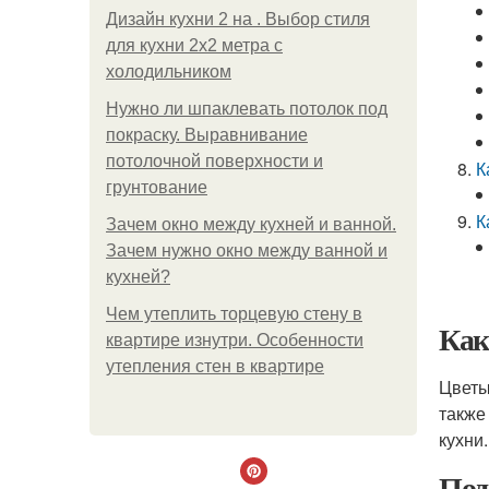
Дизайн кухни 2 на . Выбор стиля
для кухни 2х2 метра с
холодильником
Нужно ли шпаклевать потолок под
покраску. Выравнивание
потолочной поверхности и
К
грунтование
К
Зачем окно между кухней и ванной.
Зачем нужно окно между ванной и
кухней?
Чем утеплить торцевую стену в
Как
квартире изнутри. Особенности
утепления стен в квартире
Цветы
также
кухни.
Под