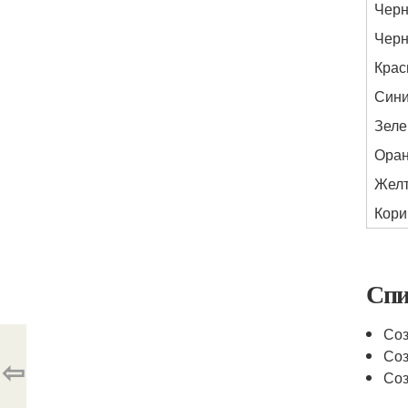
Чер
Чер
Кра
Син
Зел
Ора
Жел
Кори
Спи
Соз
Соз
⇦
Соз