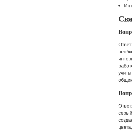
Инт
Свя
Вопро
Ответ
необх
интер
работ
учиты
общем
Вопр
Ответ
серый
созда
цвета