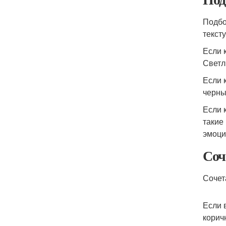
Подбо
текст
Если 
Светл
Если 
черны
Если 
такие
эмоци
Соч
Сочет
Если 
корич