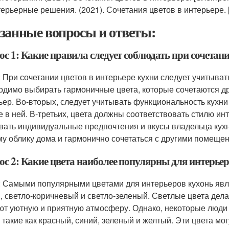
ерьерные решения. (2021). Сочетания цветов в интерьере. 
занные вопросы и ответы:
с 1: Какие правила следует соблюдать при сочетани
: При сочетании цветов в интерьере кухни следует учитыва
одимо выбирать гармоничные цвета, которые сочетаются др
ьер. Во-вторых, следует учитывать функциональность кухни
е в ней. В-третьих, цвета должны соответствовать стилю ин
вать индивидуальные предпочтения и вкусы владельца кухн
у облику дома и гармонично сочетаться с другими помеще
ос 2: Какие цвета наиболее популярны для интерье
: Самыми популярными цветами для интерьеров кухонь являю
, светло-коричневый и светло-зеленый. Светлые цвета дела
ют уютную и приятную атмосферу. Однако, некоторые люд
, такие как красный, синий, зеленый и желтый. Эти цвета мог