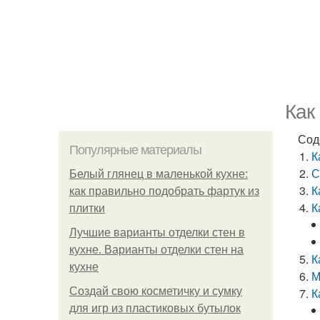
Как
Сод
Популярные материалы
К
С
Белый глянец в маленькой кухне:
К
как правильно подобрать фартук из
К
плитки
Лучшие варианты отделки стен в
кухне. Варианты отделки стен на
К
кухне
М
Создай свою косметичку и сумку
К
для игр из пластиковых бутылок