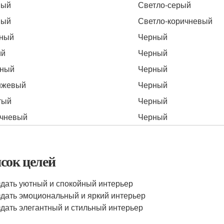
ный
Светло-серый
ный
Светло-коричневый
сный
Черный
ий
Черный
еный
Черный
нжевый
Черный
тый
Черный
чневый
Черный
сок целей
дать уютный и спокойный интерьер
дать эмоциональный и яркий интерьер
дать элегантный и стильный интерьер