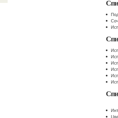
Спи
Под
Соч
Исп
Спи
Исп
Исп
Исп
Исп
Исп
Исп
Спи
Инт
Цве