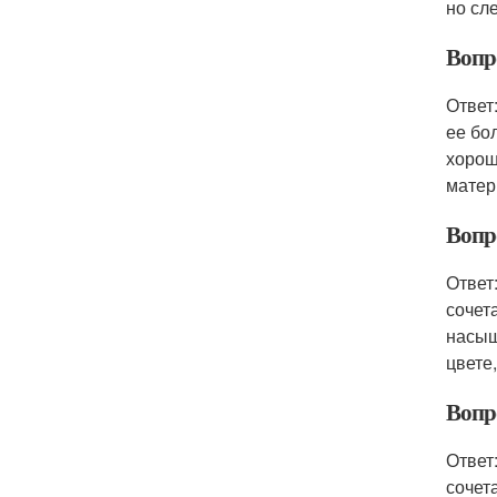
но сл
Вопро
Ответ
ее бо
хорош
матер
Вопро
Ответ
сочет
насыщ
цвете
Вопро
Ответ
сочет