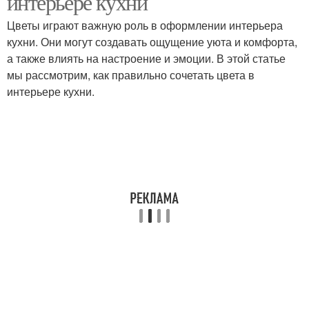
интерьере кухни
квартире
Цветы играют важную роль в оформлении интерьера
кухни. Они могут создавать ощущение уюта и комфорта,
Мебель для квартиры-
а также влиять на настроение и эмоции. В этой статье
Мебель для студии
студии
мы рассмотрим, как правильно сочетать цвета в
интерьере кухни.
Мебель для маленькой