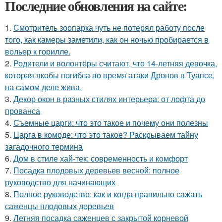
Последние обновления на сайте:
1.
Смотритель зоопарка чуть не потерял работу после
того, как камеры заметили, как он ночью пробирается в
вольер к горилле.
2.
Родители и волонтёры считают, что 14-летняя девочка,
которая якобы погибла во время атаки Дронов в Туапсе,
на самом деле жива.
3.
Декор окон в разных стилях интерьера: от лофта до
прованса
4.
Съемные царги: что это такое и почему они полезны
5.
Царга в комоде: что это такое? Раскрываем тайну
загадочного термина
6.
Дом в стиле хай-тек: современность и комфорт
7.
Посадка плодовых деревьев весной: полное
руководство для начинающих
8.
Полное руководство: как и когда правильно сажать
саженцы плодовых деревьев
9.
Летняя посадка саженцев с закрытой корневой