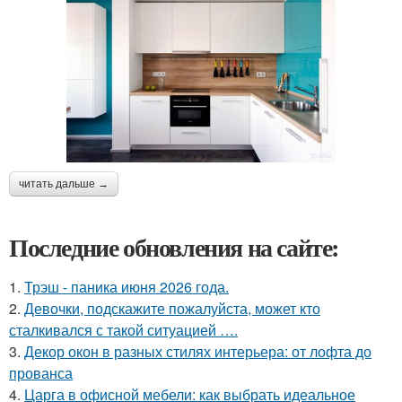
читать дальше →
Последние обновления на сайте:
1.
Трэш - паника июня 2026 года.
2.
Девочки, подскажите пожалуйста, может кто
сталкивался с такой ситуацией ….
3.
Декор окон в разных стилях интерьера: от лофта до
прованса
4.
Царга в офисной мебели: как выбрать идеальное