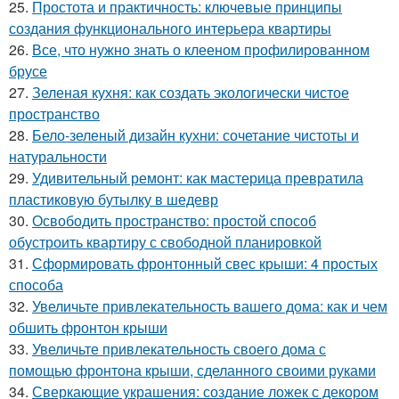
25.
Простота и практичность: ключевые принципы
создания функционального интерьера квартиры
26.
Все, что нужно знать о клееном профилированном
брусе
27.
Зеленая кухня: как создать экологически чистое
пространство
28.
Бело-зеленый дизайн кухни: сочетание чистоты и
натуральности
29.
Удивительный ремонт: как мастерица превратила
пластиковую бутылку в шедевр
30.
Освободить пространство: простой способ
обустроить квартиру с свободной планировкой
31.
Сформировать фронтонный свес крыши: 4 простых
способа
32.
Увеличьте привлекательность вашего дома: как и чем
обшить фронтон крыши
33.
Увеличьте привлекательность своего дома с
помощью фронтона крыши, сделанного своими руками
34.
Сверкающие украшения: создание ложек с декором