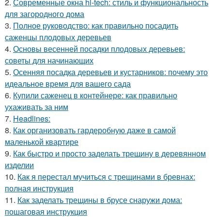
2.
Современные окна hi-tech: стиль и функциональность
для загородного дома
3.
Полное руководство: как правильно посадить
саженцы плодовых деревьев
4.
Основы весенней посадки плодовых деревьев:
советы для начинающих
5.
Осенняя посадка деревьев и кустарников: почему это
идеальное время для вашего сада
6.
Купили саженец в контейнере: как правильно
ухаживать за ним
7.
Headlines:
8.
Как организовать гардеробную даже в самой
маленькой квартире
9.
Как быстро и просто заделать трещину в деревянном
изделии
10.
Как я перестал мучиться с трещинами в бревнах:
полная инструкция
11.
Как заделать трещины в брусе снаружи дома:
пошаговая инструкция