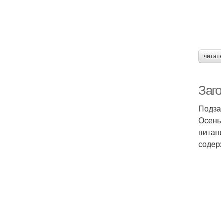
читат
Заг
Подза
Осень
питан
содер