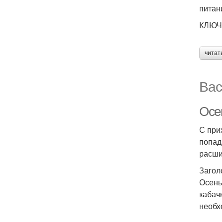
питан
КЛЮЧ
читат
Вас
Осе
С при
попад
расши
Загол
Осень
кабач
необх