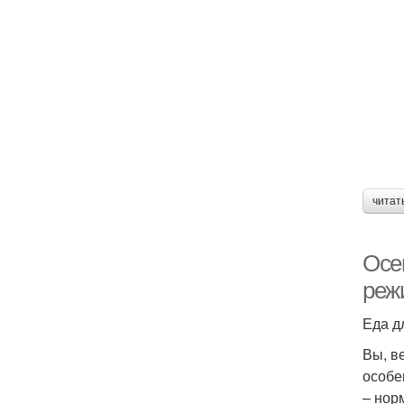
читат
Осе
реж
Еда д
Вы, ве
особе
– нор