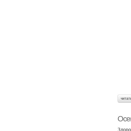
читат
Осе
Здоро