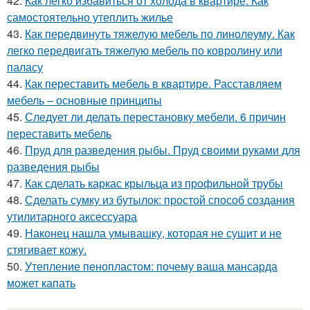
42.
Как легко избавиться от холода в квартире. Как
самостоятельно утеплить жилье
43.
Как передвинуть тяжелую мебель по линолеуму. Как
легко передвигать тяжелую мебель по ковролину или
паласу
44.
Как переставить мебель в квартире. Расставляем
мебель – основные принципы
45.
Следует ли делать перестановку мебели. 6 причин
переставить мебель
46.
Пруд для разведения рыбы. Пруд своими руками для
разведения рыбы
47.
Как сделать каркас крыльца из профильной трубы
48.
Сделать сумку из бутылок: простой способ создания
утилитарного аксессуара
49.
Наконец нашла умывашку, которая не сушит и не
стягивает кожу.
50.
Утепление пенопластом: почему ваша мансарда
может капать