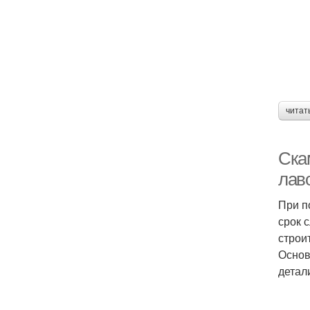
читат
Ска
лав
При п
срок 
строи
Основ
детал