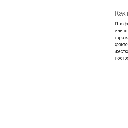
Как
Профн
или п
гараж
факто
жестк
постр