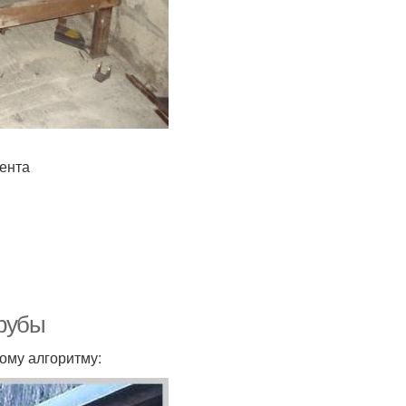
ента
трубы
ому алгоритму: