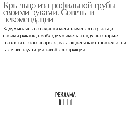
Крыльцо из профильной трубы
Руки из профильной
Навес из профильной
своими руками. Советы и
трубы
трубы
рекомендации
Задумываясь о создании металлического крыльца
Лестницы из
своими руками, необходимо иметь в виду некоторые
профильной трубы
тонкости в этом вопросе, касающиеся как строительства,
так и эксплуатации такой конструкции.