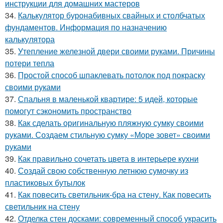
инструкции для домашних мастеров
34.
Калькулятор буронабивных свайных и столбчатых
фундаментов. Информация по назначению
калькулятора
35.
Утепление железной двери своими руками. Причины
потери тепла
36.
Простой способ шпаклевать потолок под покраску
своими руками
37.
Спальня в маленькой квартире: 5 идей, которые
помогут сэкономить пространство
38.
Как сделать оригинальную пляжную сумку своими
руками. Создаем стильную сумку «Море зовет» своими
руками
39.
Как правильно сочетать цвета в интерьере кухни
40.
Создай свою собственную летнюю сумочку из
пластиковых бутылок
41.
Как повесить светильник-бра на стену. Как повесить
светильник на стену
42.
Отделка стен досками: современный способ украсить