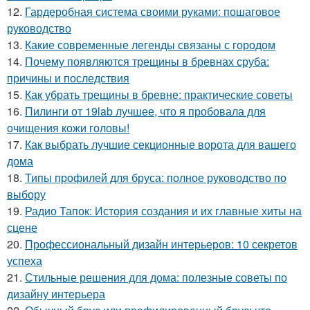
12.
Гардеробная система своими руками: пошаговое
руководство
13.
Какие современные легенды связаны с городом
14.
Почему появляются трещины в бревнах сруба:
причины и последствия
15.
Как убрать трещины в бревне: практические советы
16.
Пилинги от 19lab лучшее, что я пробовала для
очищения кожи головы!
17.
Как выбрать лучшие секционные ворота для вашего
дома
18.
Типы профилей для бруса: полное руководство по
выбору
19.
Радио Тапок: История создания и их главные хиты на
сцене
20.
Профессиональный дизайн интерьеров: 10 секретов
успеха
21.
Стильные решения для дома: полезные советы по
дизайну интерьера