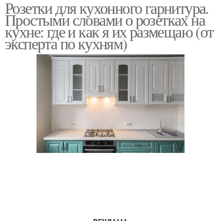
Розетки для кухонного гарнитура.
Розетка для вытяжки
посудомоечной
Простыми словами о розетках на
машины
кухне: где и как я их размещаю (от
эксперта по кухням)
Розетки для кухонных
Розетки для заказчиков
гаджетов
Розетки на группы
Бытовые розетки
Угловые розетки
Розетки для кухни