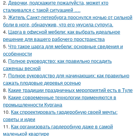
2.
Девочки, подскажите пожалуйста, может кто
сталкивался с такой ситуацией ….
3.
Житель Санкт-петербурга проснулся ночью от сильной
боли в ноге, обнаружив, что его укусила супруга.
4.
Царга в офисной мебели: как выбрать идеальное
решение для вашего рабочего пространства
5.
Что такое царга для мебели: основные сведения и
особенности
6.
Полное руководство: как правильно посадить
саженцы весной
7.
Полное руководство для начинающих: как правильно
сажать плодовые деревья осенью
8.
Какие традиции праздничных мероприятий есть в Туле
9.
Какие современные технологии применяются в
промышленности Кургана
10.
Как спроектировать гардеробную своей мечты:
советы и идеи
11.
Как организовать гардеробную даже в самой
маленькой квартире