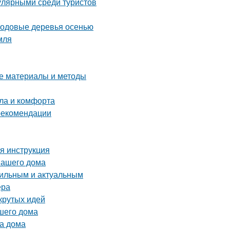
улярными среди туристов
лодовые деревья осенью
мля
ие материалы и методы
пла и комфорта
 рекомендации
я инструкция
вашего дома
стильным и актуальным
ера
крутых идей
шего дома
ва дома