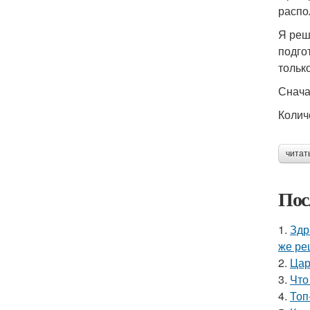
распо
Я реш
подго
тольк
Снача
Колич
читат
Пос
1.
Здр
же ре
2.
Цар
3.
Что
4.
Топ