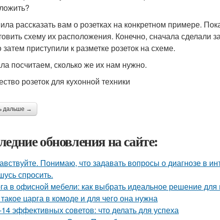
ложить?
ила рассказать вам о розетках на конкретном примере. Пок
товить схему их расположения. Конечно, сначала сделали за
о затем приступили к разметке розеток на схеме.
ла посчитаем, сколько же их нам нужно.
ество розеток для кухонной техники
ь дальше →
ледние обновления на сайте:
авствуйте. Понимаю, что задавать вопросы о диагнозе в ин
шусь спросить.
га в офисной мебели: как выбрать идеальное решение для
 такое царга в комоде и для чего она нужна
-14 эффективных советов: что делать для успеха