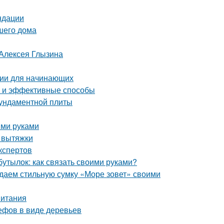
ндации
шего дома
 Алексея Глызина
ции для начинающих
е и эффективные способы
фундаментной плиты
ими руками
т вытяжки
кспертов
бутылок: как связать своими руками?
здаем стильную сумку «Море зовет» своими
питания
ефов в виде деревьев