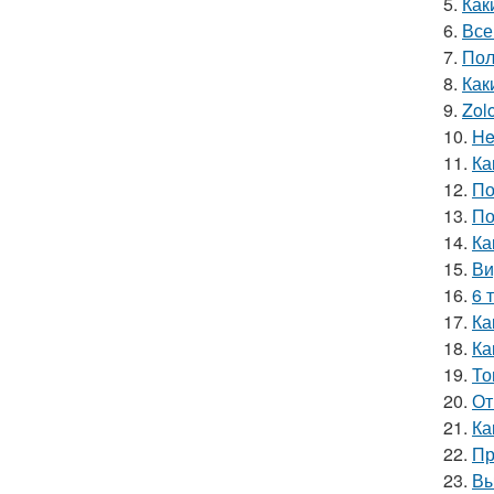
5.
Как
6.
Все
7.
Пол
8.
Как
9.
Zol
10.
He
11.
Ка
12.
По
13.
По
14.
Ка
15.
Ви
16.
6 
17.
Ка
18.
Ка
19.
То
20.
От
21.
Ка
22.
Пр
23.
Вы