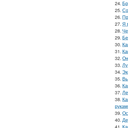
24.
Бр
25.
Со
26.
Пр
27.
Я 
28.
Че
29.
Бе
30.
Ка
31.
Ка
32.
Он
33.
Лу
34.
Эк
35.
Вы
36.
Ка
37.
Ле
38.
Ка
рукам
39.
Ос
40.
Де
41.
Ка