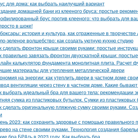
ус для дома: как выбрать наилучший вариант
здание домашней бани из клееного бруса: простые рекоме
офилированный брус против клееного: что выбрать для ва
просто в шоке!
боксары: история и культура, как отраженные в творчестве
ло-зеленое волшебство: как создать уютную кухню студию
к сделать фронтон крыши своими руками: простые инструк
к правильно завязать фронтон двухскатной крыши: просты
лайн калькулятор фундамента монолитная плита. Расчет 
чшие материалы для утепления металлической двери
ономия на энергии: как утеплить двери в частном доме сво
вод вентиляции через стену в частном доме. Какие бываю
к выбрать идеальный бра для вашего тела: рекомендации э
тняя сумка из пластиковых бутылок. Сумки из пластиковых 
к сделать оригинальную пляжную сумку своими руками. Со
и
ень 2023: как сохранить здоровье с помощью правильного 
рево на стене своими руками. Технология создания барель
кие бра БРАть в 2023 году. Как выбрать бра