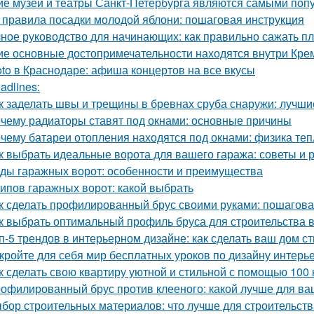
ие музеи и театры Санкт-Петербурга являются самыми поп
 правила посадки молодой яблони: пошаговая инструкция
ное руководство для начинающих: как правильно сажать п
ие основные достопримечательности находятся внутри Кре
oto в Краснодаре: афиша концертов на все вкусы
adlines:
к заделать швы и трещины в бревнах сруба снаружи: лучш
чему радиаторы ставят под окнами: основные причины
чему батареи отопления находятся под окнами: физика те
к выбрать идеальные ворота для вашего гаража: советы и
ды гаражных ворот: особенности и преимущества
типов гаражных ворот: какой выбрать
к сделать профилированный брус своими руками: пошагова
к выбрать оптимальный профиль бруса для строительства 
п-5 трендов в интерьерном дизайне: как сделать ваш дом 
кройте для себя мир бесплатных уроков по дизайну интерь
к сделать свою квартиру уютной и стильной с помощью 100 
офилированный брус против клееного: какой лучше для ва
бор строительных материалов: что лучше для строительст