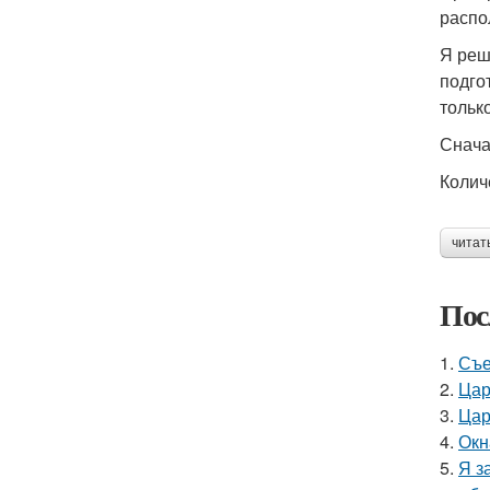
распо
Я реш
подго
тольк
Снача
Колич
читат
Пос
1.
Съе
2.
Цар
3.
Цар
4.
Окн
5.
Я з