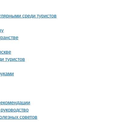
улярными среди туристов
ву
транстве
оскве
ди туристов
руками
 рекомендации
 руководство
олезных советов