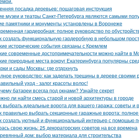
емой.
енняя посадка деревьев: пошаговая инструкция
ие музеи и театры Санкт-Петербурга являются самыми поп
ие памятники и монументы установлены в Воронеже
ременная гардеробная: полное руководство по обустройст
к создать функциональную гардеробную в небольшом прос
кие исторические события связаны с Кремлем
кие современные достопримечательности можно найти в М
кие природные места вокруг Екатеринбурга популярны сре
рки и сады Москвы: где отдохнуть
лное руководство: как заделать трещины в дереве своими 
авильный уход - залог красоты волос!
чему батареи всегда под окнами? Узнайте секрет
жно ли найти смесь старой и новой архитектуры в городе
к выбрать идеальные ворота для вашего гаража: советы и
к правильно выбрать секционные гаражные ворота: полное
к создать уютный и функциональный интерьер с помощью п
рась свою жизнь: 25 декораторских советов на все времена
ревянный дом: выбор материала для строительства