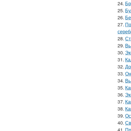
24.
Бр
25.
Бу
26.
Бе
27.
По
сереб
28.
Ст
29.
Вы
30.
Эк
31.
Ка
32.
До
33.
Он
34.
Вы
35.
Ка
36.
Эк
37.
Ка
38.
Ка
39.
Ос
40.
Св
41.
Пр