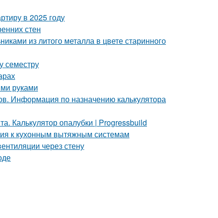
ртиру в 2025 году
ренних стен
никами из литого металла в цвете старинного
му семестру
арах
ими руками
ов. Информация по назначению калькулятора
. Калькулятор опалубки | Progressbuild
ания к кухонным вытяжным системам
вентиляции через стену
оде