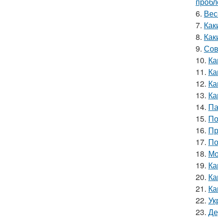
пробл
6.
Вес
7.
Как
8.
Как
9.
Сов
10.
Ка
11.
Ка
12.
Ка
13.
Ка
14.
Па
15.
По
16.
Пр
17.
По
18.
Мо
19.
Ка
20.
Ка
21.
Ка
22.
Ук
23.
Де