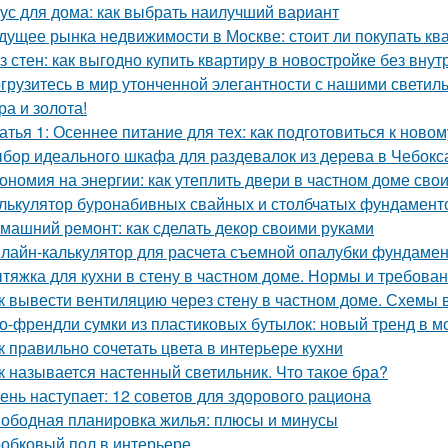
ус для дома: как выбрать наилучший вариант
дущее рынка недвижимости в Москве: стоит ли покупать ква
з стен: как выгодно купить квартиру в новостройке без внут
грузитесь в мир утонченной элегантности с нашими светиль
ра и золота!
атья 1: Осеннее питание для тех: как подготовиться к ново
бор идеального шкафа для раздевалок из дерева в Чебокс
ономия на энергии: как утеплить двери в частном доме сво
лькулятор буронабивных свайных и столбчатых фундамент
машний ремонт: как сделать декор своими руками
лайн-калькулятор для расчета съемной опалубки фундамента
тяжка для кухни в стену в частном доме. Нормы и требов
к вывести вентиляцию через стену в частном доме. Схемы 
о-френдли сумки из пластиковых бутылок: новый тренд в м
к правильно сочетать цвета в интерьере кухни
к называется настенный светильник. Что такое бра?
ень наступает: 12 советов для здорового рациона
ободная планировка жилья: плюсы и минусы
обковый пол в интерьере