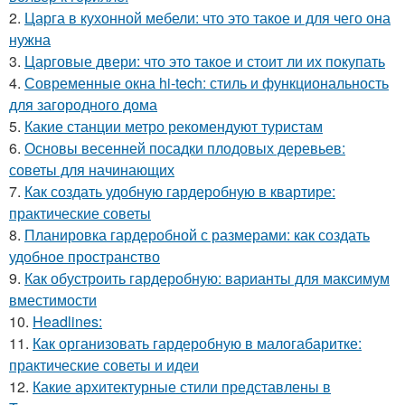
2.
Царга в кухонной мебели: что это такое и для чего она
нужна
3.
Царговые двери: что это такое и стоит ли их покупать
4.
Современные окна hi-tech: стиль и функциональность
для загородного дома
5.
Какие станции метро рекомендуют туристам
6.
Основы весенней посадки плодовых деревьев:
советы для начинающих
7.
Как создать удобную гардеробную в квартире:
практические советы
8.
Планировка гардеробной с размерами: как создать
удобное пространство
9.
Как обустроить гардеробную: варианты для максимум
вместимости
10.
Headlines:
11.
Как организовать гардеробную в малогабаритке:
практические советы и идеи
12.
Какие архитектурные стили представлены в