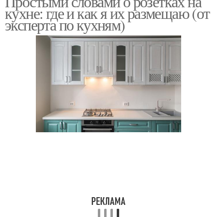
Простыми словами о розетках на
машины
кухне: где и как я их размещаю (от
эксперта по кухням)
Розетки для кухонных
Розетки для заказчиков
гаджетов
Розетки на группы
Бытовые розетки
Угловые розетки
Розетки для кухни
Накладные розетки