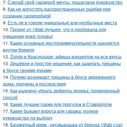
7.
Сделай свой гардероб мечты: пошаговое руководство
8.
Как не допустить распространенные ошибки при
создании гардеробной
9.
Есть ли в городе уникальные или необычные места
10.
Пилинг от 19lab лучшее, что я пробовала для
очищения кожи головы!
11.
Какие основные достопримечательности находятся
внутри Кремля
12.
Zoloto в Краснодаре: афиша концертов на все вкусы
13.
Дешёвое и простое решение: как заделать трещины
в брусе своими руками
14.
Почему возникают трещины в брусе деревянного
дома: причины и последствия
15.
Как надежно убрать дефекты дерева: проверенный
способ
16.
Какие лучшие парки для прогулок в Ставрополе
17.
Какие бывают ворота для гаража: полное
руководство по выбору
18.
Бюджетный крем - несмывашка от бренда 19lab стал