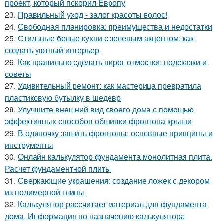
проект, который покорил Европу
23.
Правильный уход - залог красоты волос!
24.
Свободная планировка: преимущества и недостатки
25.
Стильные белые кухни с зеленым акцентом: как
создать уютный интерьер
26.
Как правильно сделать пирог отмостки: подсказки и
советы
27.
Удивительный ремонт: как мастерица превратила
пластиковую бутылку в шедевр
28.
Улучшите внешний вид своего дома с помощью
эффективных способов обшивки фронтона крыши
29.
В одиночку зашить фронтоны: основные принципы и
инструменты
30.
Онлайн калькулятор фундамента монолитная плита.
Расчет фундаментной плиты
31.
Сверкающие украшения: создание ложек с декором
из полимерной глины
32.
Калькулятор рассчитает материал для фундамента
дома. Информация по назначению калькулятора