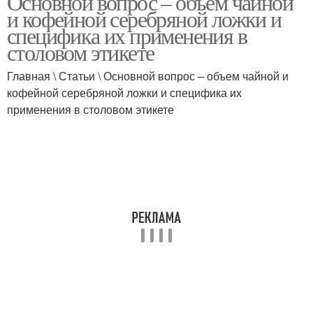
Основной вопрос – объем чайной
и кофейной серебряной ложки и
специфика их применения в
столовом этикете
Столовая ложка
Детская ложка
Главная \ Статьи \ Основной вопрос – объем чайной и
кофейной серебряной ложки и специфика их
применения в столовом этикете
Чайная ложка
Десертная ложка
Масла в столовой
Кофе в разных ложках
ложке