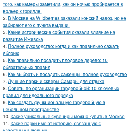
того, как камеры заметили, как он ночью пробирается в
вольер к горилле.
2.
В Москве на Wildberries заказали конский навоз, но не
забирают его с пункта выдачи.
3.
Какие исторические события оказали влияние на
развитие Ижевска
4.
Полное руководство: когда и как правильно сажать
яблоню
5.
Как правильно посадить плодовое дерево: 10
обязательных правил
6.
Как выбрать и посадить саженцы: полное руководство
7.
Лучшие парки и скверы Самары для отдыха
8.
Советы по организации гардеробной: 10 ключевых
правил для идеального порядка
9.
Как создать функциональную гардеробную в
небольшом пространстве
10.
Какие уникальные сувениры можно купить в Москве
11.
Какие парки имеют историю, связанную с
известными людьми