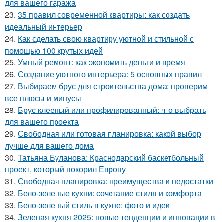
для вашего гаража
23.
35 правил современной квартиры: как создать
идеальный интерьер
24.
Как сделать свою квартиру уютной и стильной с
помощью 100 крутых идей
25.
Умный ремонт: как экономить деньги и время
26.
Создание уютного интерьера: 5 основных правил
27.
Выбираем брус для строительства дома: проверим
все плюсы и минусы
28.
Брус клееный или профилированный: что выбрать
для вашего проекта
29.
Свободная или готовая планировка: какой выбор
лучше для вашего дома
30.
Татьяна Буланова: Краснодарский баскетбольный
проект, который покорил Европу
31.
Свободная планировка: преимущества и недостатки
32.
Бело-зеленые кухни: сочетание стиля и комфорта
33.
Бело-зеленый стиль в кухне: фото и идеи
34.
Зеленая кухня 2025: новые тенденции и инновации в