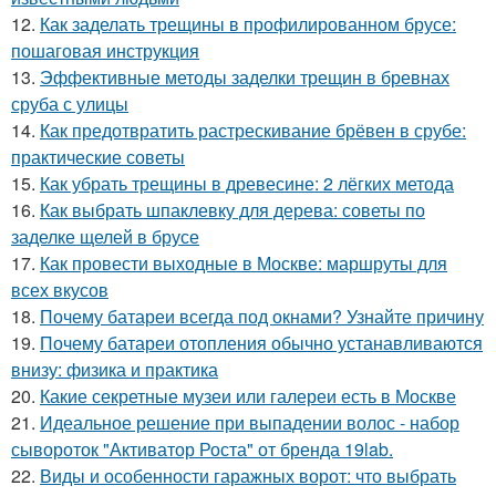
12.
Как заделать трещины в профилированном брусе:
пошаговая инструкция
13.
Эффективные методы заделки трещин в бревнах
сруба с улицы
14.
Как предотвратить растрескивание брёвен в срубе:
практические советы
15.
Как убрать трещины в древесине: 2 лёгких метода
16.
Как выбрать шпаклевку для дерева: советы по
заделке щелей в брусе
17.
Как провести выходные в Москве: маршруты для
всех вкусов
18.
Почему батареи всегда под окнами? Узнайте причину
19.
Почему батареи отопления обычно устанавливаются
внизу: физика и практика
20.
Какие секретные музеи или галереи есть в Москве
21.
Идеальное решение при выпадении волос - набор
сывороток "Активатор Роста" от бренда 19lab.
22.
Виды и особенности гаражных ворот: что выбрать