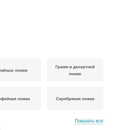
Грамм в десертной
Чайные ложки
ложке
офейная ложка
Серебряная ложка
Показать все
дукты в чайной
Ложки с алиэкспресс