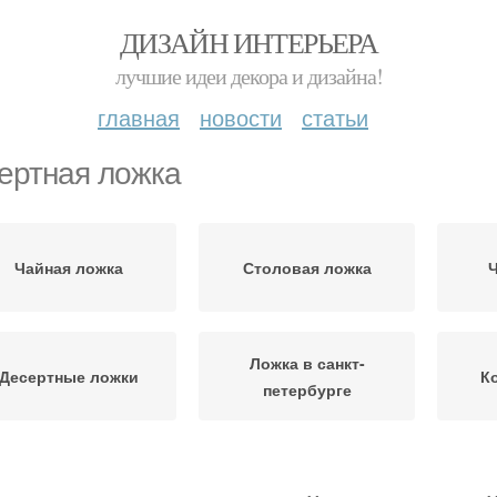
ДИЗАЙН ИНТЕРЬЕРА
лучшие идеи декора и дизайна!
главная
новости
статьи
ертная ложка
Чайная ложка
Столовая ложка
Ложка в санкт-
Десертные ложки
К
петербурге
Про
амм в чайной ложке
Детская ложка