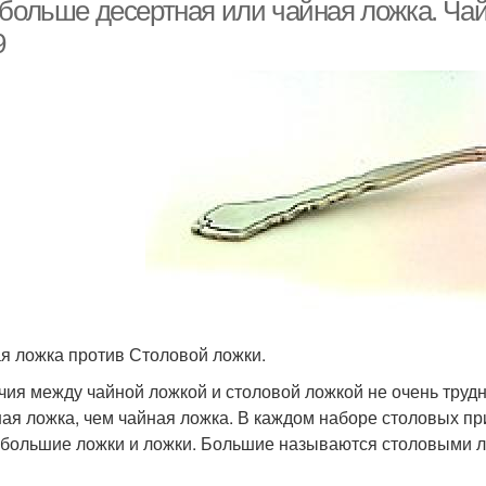
 больше десертная или чайная ложка. Чай
9
Масла в столовой
фе в разных ложках
ложке
я ложка против Столовой ложки.
чия между чайной ложкой и столовой ложкой не очень трудн
ая ложка, чем чайная ложка. В каждом наборе столовых пр
 большие ложки и ложки. Большие называются столовыми л