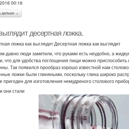
.2016 00:16
ь дальше →
 выглядит десертная ложка.
тная ложка как выглядит Десертная ложка как выглядит
м-давно люди заметили, что руками есть неудобно, а жидк
и, что для удобства поглощения пищи можно приспособит
ины. Так появился прообраз хорошо известной нам столов
нные ложки были глиняными, поскольку глина широко распро
е пригоден для изготовления немудреного столового прибо
и они стали