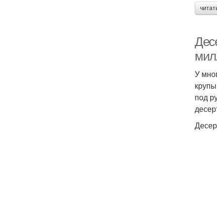
читат
Десе
мил
У мно
крупы
под р
десер
Десер