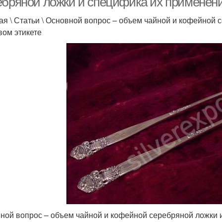
ебряной ложки и специфика их применени
ая \ Статьи \ Основной вопрос – объем чайной и кофейной
вом этикете
ной вопрос – объем чайной и кофейной серебряной ложки и