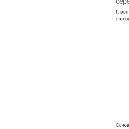
сер
Главн
столо
Основ