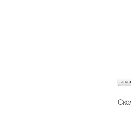
читат
Ско