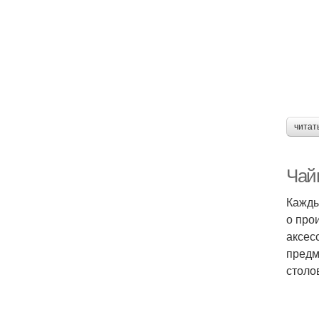
читат
Чай
Кажды
о про
аксес
предм
столо