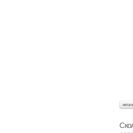
читат
Ско