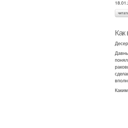
18.01
читат
Как
Десер
Давны
понял
раков
сдела
вполн
Каким