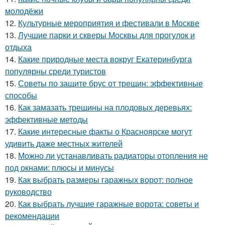
молодёжи
12.
Культурные мероприятия и фестивали в Москве
13.
Лучшие парки и скверы Москвы для прогулок и
отдыха
14.
Какие природные места вокруг Екатеринбурга
популярны среди туристов
15.
Советы по защите брус от трещин: эффективные
способы
16.
Как замазать трещины на плодовых деревьях:
эффективные методы
17.
Какие интересные факты о Красноярске могут
удивить даже местных жителей
18.
Можно ли устанавливать радиаторы отопления не
под окнами: плюсы и минусы
19.
Как выбрать размеры гаражных ворот: полное
руководство
20.
Как выбрать лучшие гаражные ворота: советы и
рекомендации