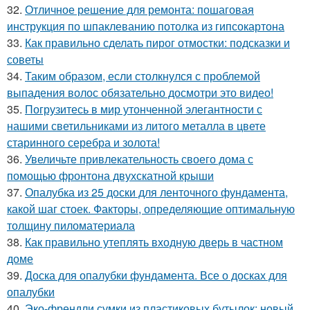
32.
Отличное решение для ремонта: пошаговая
инструкция по шпаклеванию потолка из гипсокартона
33.
Как правильно сделать пирог отмостки: подсказки и
советы
34.
Таким образом, если столкнулся с проблемой
выпадения волос обязательно досмотри это видео!
35.
Погрузитесь в мир утонченной элегантности с
нашими светильниками из литого металла в цвете
старинного серебра и золота!
36.
Увеличьте привлекательность своего дома с
помощью фронтона двухскатной крыши
37.
Опалубка из 25 доски для ленточного фундамента,
какой шаг стоек. Факторы, определяющие оптимальную
толщину пиломатериала
38.
Как правильно утеплять входную дверь в частном
доме
39.
Доска для опалубки фундамента. Все о досках для
опалубки
40.
Эко-френдли сумки из пластиковых бутылок: новый