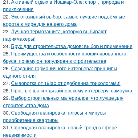
21.
Активный отдых в Йошкар-Оле: спорт, природа и
приключения
22.
Эксклюзивный выбор: самые лучшие подъёмные
ворота в мире для вашего дома
23.
Лучшая термозащита, которую выбирают
парикмахеры!
24.
Брус для строительства домов: выбор и применение
25.
Преимущества и особенности профилированного
бруса: почему он популярен в строительстве
26.
Создание гармоничного интерьера: принципы
единого стиля
27.
Сыворотка от 19lab от одобренна трихологами!
28.
Простые шаги к дизайнерскому интерьеру: самоучка
29.
Выбор строительных материалов: что лучше для
строительства дома
30.
Свободная планировка: плюсы и минусы
приобретения квартиры
31.
Свободная планировка: новый тренд в сфере
недвижимости