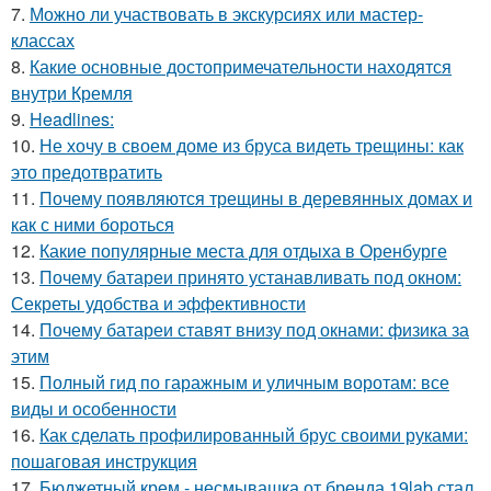
7.
Можно ли участвовать в экскурсиях или мастер-
классах
8.
Какие основные достопримечательности находятся
внутри Кремля
9.
Headlines:
10.
Не хочу в своем доме из бруса видеть трещины: как
это предотвратить
11.
Почему появляются трещины в деревянных домах и
как с ними бороться
12.
Какие популярные места для отдыха в Оренбурге
13.
Почему батареи принято устанавливать под окном:
Секреты удобства и эффективности
14.
Почему батареи ставят внизу под окнами: физика за
этим
15.
Полный гид по гаражным и уличным воротам: все
виды и особенности
16.
Как сделать профилированный брус своими руками:
пошаговая инструкция
17.
Бюджетный крем - несмывашка от бренда 19lab стал