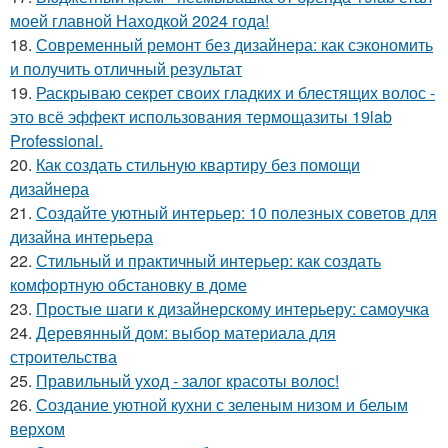
моей главной Находкой 2024 года!
18.
Современный ремонт без дизайнера: как сэкономить
и получить отличный результат
19.
Раскрываю секрет своих гладких и блестящих волос -
это всё эффект использования термощазиты 19lab
Professional.
20.
Как создать стильную квартиру без помощи
дизайнера
21.
Создайте уютный интерьер: 10 полезных советов для
дизайна интерьера
22.
Стильный и практичный интерьер: как создать
комфортную обстановку в доме
23.
Простые шаги к дизайнерскому интерьеру: самоучка
24.
Деревянный дом: выбор материала для
строительства
25.
Правильный уход - залог красоты волос!
26.
Создание уютной кухни с зеленым низом и белым
верхом