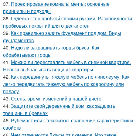
37.
Проектирование комнаты мечты: основные
принципы и подходы
38.
Отделка стен пробкой своими руками. Разновидности
пробковых покрытий для отделки стен
39.
Как правильно залить фундамент под дом. Виды
фундаментов
40.
Надо ли закрашивать торцы бруса. Как
обрабатывают торцы
41.
Можно ли переставлять мебель в съемной квартире.
Нельзя выбрасывать вещи из квартиры
42.
Как передвинуть тяжелую мебель по линолеуму. Как
легко передвигать тяжелую мебель по ковролину или
паласу
43.
Осень: время изменений в нашей диете
44.
Защитите свой деревянный дом: как заделать
трещины в бревнах
45.
Рубемаст или стеклоизол: сравнение характеристик и
свойств
46.
Чем отличаются Люксы от люменов. Что такое