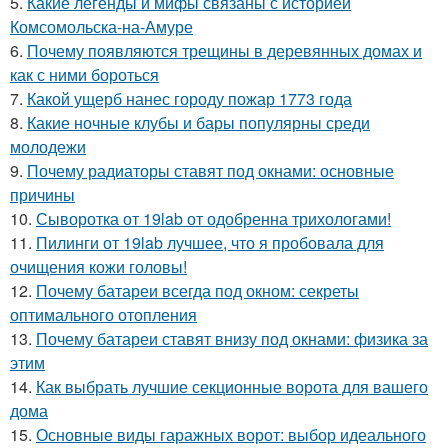
5.
Какие легенды и мифы связаны с историей
Комсомольска-на-Амуре
6.
Почему появляются трещины в деревянных домах и
как с ними бороться
7.
Какой ущерб нанес городу пожар 1773 года
8.
Какие ночные клубы и бары популярны среди
молодежи
9.
Почему радиаторы ставят под окнами: основные
причины
10.
Сыворотка от 19lab от одобренна трихологами!
11.
Пилинги от 19lab лучшее, что я пробовала для
очищения кожи головы!
12.
Почему батареи всегда под окном: секреты
оптимального отопления
13.
Почему батареи ставят внизу под окнами: физика за
этим
14.
Как выбрать лучшие секционные ворота для вашего
дома
15.
Основные виды гаражных ворот: выбор идеального