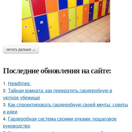
читать дальше →
Последние обновления на сайте:
1.
Headlines:
2.
Тайная комната: как превратить гардеробную в
уютное убежище
3.
Как спроектировать гардеробную своей мечты: советы
и идеи
4.
Гардеробная система своими руками: пошаговое
руководство