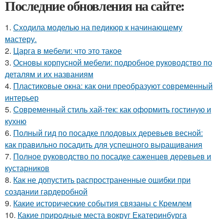
Последние обновления на сайте:
1.
Сходила моделью на педикюр к начинающему
мастеру.
2.
Царга в мебели: что это такое
3.
Основы корпусной мебели: подробное руководство по
деталям и их названиям
4.
Пластиковые окна: как они преобразуют современный
интерьер
5.
Современный стиль хай-тек: как оформить гостиную и
кухню
6.
Полный гид по посадке плодовых деревьев весной:
как правильно посадить для успешного выращивания
7.
Полное руководство по посадке саженцев деревьев и
кустарников
8.
Как не допустить распространенные ошибки при
создании гардеробной
9.
Какие исторические события связаны с Кремлем
10.
Какие природные места вокруг Екатеринбурга