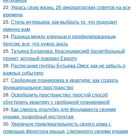
22.
Укрась свою жизнь: 25 декораторских советов на все
времена
23.
Стиль интерьера: как выбрать то, что подходит
именно вам
24.
Разница между клееным и профилированным
брусом: все, что нужно знать
25.
Татьяна Буланова: Краснодарский баскетбольный
проект, который покорил Европу
26.
Расписание группы Бутырка Омск: как не забыть о
важных событиях
27.
Свободная планировка в квартире: как создать
функциональное пространство
28.
Освободить пространство: простой способ
обустроить квартиру с свободной планировкой
29.
Как сделать опалубку для фундамента своими
руками: подробный инструктаж
30.
Увеличьте привлекательность своего дома с
помощью фронтона крыши, сделанного своими руками