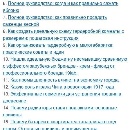
6.
Полное руководство: когда и как правильно сажать
яблоню
7.
Полное руководство: как правильно посадить
саженцы весной
8.
Как создать идеальную схему гардеробной комнаты с
размерами: пошаговая инструкция
9.
Как организовать гардеробную в малогабаритке:
практические советы и идеи
10.
Нашла идеальную бюджетну несмывашку сравнимую
с эффектом зарубежных брендов - крем - флюид от
профессионального бренда 19lab.
11.
Как промышленность влияет на экономику города
12.
Какую роль играла Чита в революции 1917 года
13.
Эффективные герметики для устранения трещин в
древесине
14.
Почему радиаторы ставят под окнами: основные
причины
15.
Почему батареи в квартирах устанавливают под
окном: Основные причины и преимущества