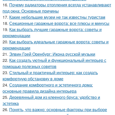
16.
Почему радиаторы отопления всегда устанавливают
под окна: Основные причины
17.
Какие небольшие музеи не так известны туристам
18.
Секционные гаражные ворота: все плюсы и минусы
19.
Как выбрать лучшие гаражные ворота: советы и
рекомендации
20.
Как выбрать идеальные гаражные ворота: советы и
рекомендации
21.
Элвин Грей Оренбург: Икона русской музыки
22.
Как создать уютный и функциональный интерьер с
помощью полезных советов
23.
Стильный и практичный интерьер: как создать
комфортную обстановку в доме
24.
Создание комфортного и эстетичного дома:
основные правила дизайна интерьера
25.
Деревянный дом из клееного бруса: удобство и
эстетика
26.
Понять, что важно: основные факторы при выборе