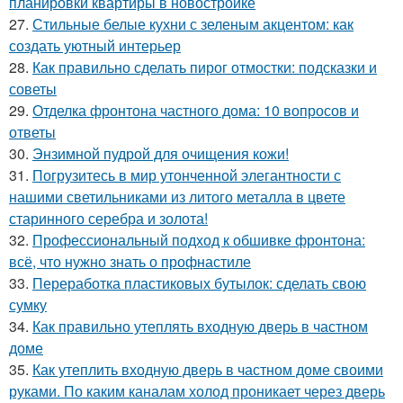
планировки квартиры в новостройке
27.
Стильные белые кухни с зеленым акцентом: как
создать уютный интерьер
28.
Как правильно сделать пирог отмостки: подсказки и
советы
29.
Отделка фронтона частного дома: 10 вопросов и
ответы
30.
Энзимной пудрой для очищения кожи!
31.
Погрузитесь в мир утонченной элегантности с
нашими светильниками из литого металла в цвете
старинного серебра и золота!
32.
Профессиональный подход к обшивке фронтона:
всё, что нужно знать о профнастиле
33.
Переработка пластиковых бутылок: сделать свою
сумку
34.
Как правильно утеплять входную дверь в частном
доме
35.
Как утеплить входную дверь в частном доме своими
руками. По каким каналам холод проникает через дверь