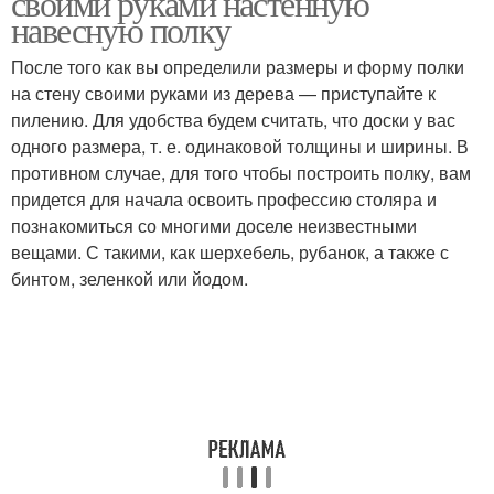
своими руками настенную
навесную полку
После того как вы определили размеры и форму полки
на стену своими руками из дерева — приступайте к
Полки на стену
Полки из дерева
пилению. Для удобства будем считать, что доски у вас
одного размера, т. е. одинаковой толщины и ширины. В
противном случае, для того чтобы построить полку, вам
придется для начала освоить профессию столяра и
Дизайнерские полки
Навесные полки
познакомиться со многими доселе неизвестными
вещами. С такими, как шерхебель, рубанок, а также с
бинтом, зеленкой или йодом.
Настенные полки
Полки в интерьере
Полка для полотенец
Полка с рейлингом