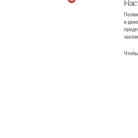
Нас
Полки
и дек
Д
предп
захла
Чтобы