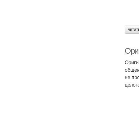
читат
Ори
Ориги
общем
не пр
целог