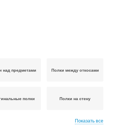
и над предметами
Полки между откосами
гинальные полки
Полки на стену
Показать все
авесные полки
Полки в комнату