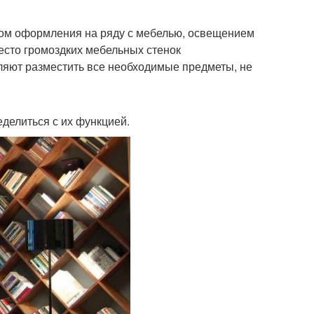
ом оформления на ряду с мебелью, освещением
есто громоздких мебельных стенок
авесная полка
Полки на кухне
ляют разместить все необходимые предметы, не
еделиться с их функцией.
ревянные полки