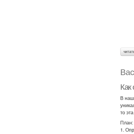
читат
Вас
Как
В наш
уника
то эт
План:
1. Оп