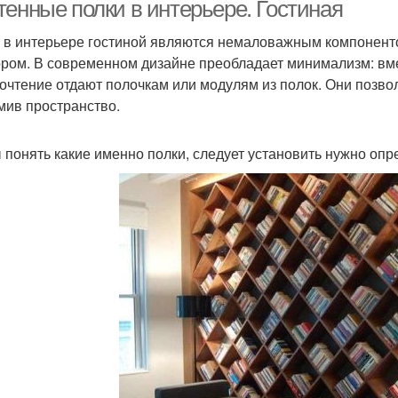
тенные полки в интерьере. Гостиная
 в интерьере гостиной являются немаловажным компонент
ором. В современном дизайне преобладает минимализм: вм
изайнерские полки
Подвесная полка
Н
очтение отдают полочкам или модулям из полок. Они позво
мив пространство.
 понять какие именно полки, следует установить нужно опр
Стеллаж из модульных
Модульные полки
Де
полок