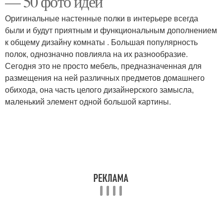
— 50 фото идей
Оригинальные настенные полки в интерьере всегда
были и будут приятным и функциональным дополнением
к общему дизайну комнаты . Большая популярность
Подвесная полка
Модульные полки
полок, однозначно повлияла на их разнообразие.
Сегодня это не просто мебель, предназначенная для
размещения на ней различных предметов домашнего
обихода, она часть целого дизайнерского замысла,
Угловой стеллаж
Деревянные полки
маленький элемент одной большой картины.