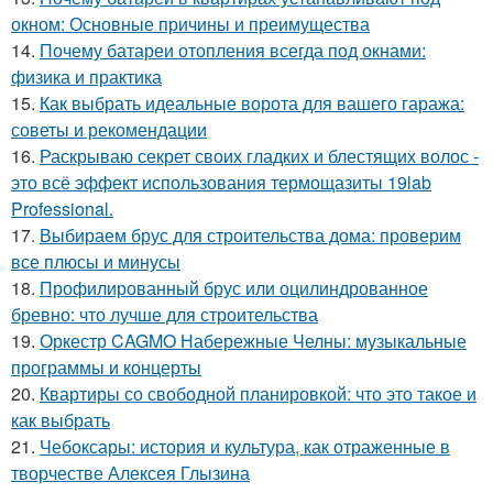
окном: Основные причины и преимущества
14.
Почему батареи отопления всегда под окнами:
физика и практика
15.
Как выбрать идеальные ворота для вашего гаража:
советы и рекомендации
16.
Раскрываю секрет своих гладких и блестящих волос -
это всё эффект использования термощазиты 19lab
Professional.
17.
Выбираем брус для строительства дома: проверим
все плюсы и минусы
18.
Профилированный брус или оцилиндрованное
бревно: что лучше для строительства
19.
Оркестр CAGMO Набережные Челны: музыкальные
программы и концерты
20.
Квартиры со свободной планировкой: что это такое и
как выбрать
21.
Чебоксары: история и культура, как отраженные в
творчестве Алексея Глызина