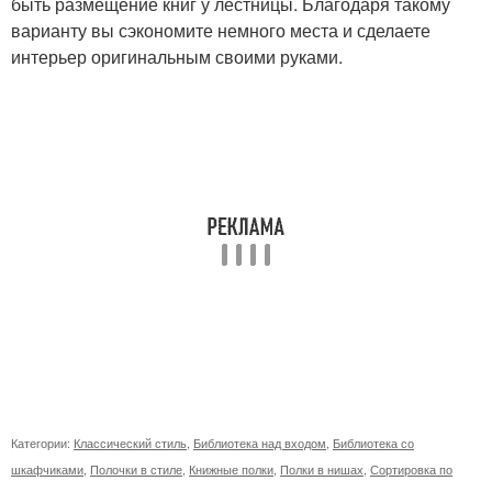
быть размещение книг у лестницы. Благодаря такому
варианту вы сэкономите немного места и сделаете
интерьер оригинальным своими руками.
Категории:
Классический стиль
,
Библиотека над входом
,
Библиотека со
шкафчиками
,
Полочки в стиле
,
Книжные полки
,
Полки в нишах
,
Сортировка по