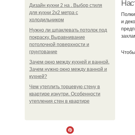
Нас
Дизайн кухни 2 на . Выбор стиля
для кухни 2х2 метра с
Полки
холодильником
и дек
предп
Нужно ли шпаклевать потолок под
захла
покраску. Выравнивание
потолочной поверхности и
Чтобы
грунтование
Зачем окно между кухней и ванной.
Зачем нужно окно между ванной и
кухней?
Чем утеплить торцевую стену в
квартире изнутри. Особенности
утепления стен в квартире