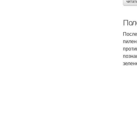
читат
Пол
После
пилен
проти
позна
зелен