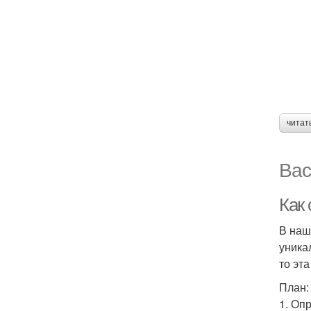
читат
Вас
Как
В наш
уника
то эт
План:
1. Оп