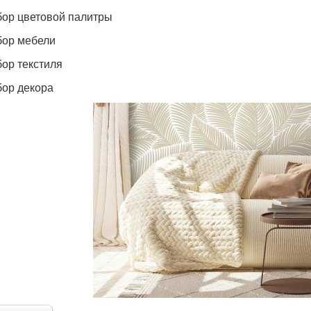
бор цветовой палитры
бор мебели
бор текстиля
бор декора