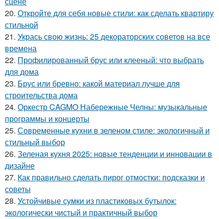
сцене
20.
Откройте для себя новые стили: как сделать квартиру
стильной
21.
Укрась свою жизнь: 25 декораторских советов на все
времена
22.
Профилированный брус или клееный: что выбрать
для дома
23.
Брус или бревно: какой материал лучше для
строительства дома
24.
Оркестр CAGMO Набережные Челны: музыкальные
программы и концерты
25.
Современные кухни в зеленом стиле: экологичный и
стильный выбор
26.
Зеленая кухня 2025: новые тенденции и инновации в
дизайне
27.
Как правильно сделать пирог отмостки: подсказки и
советы
28.
Устойчивые сумки из пластиковых бутылок:
экологически чистый и практичный выбор