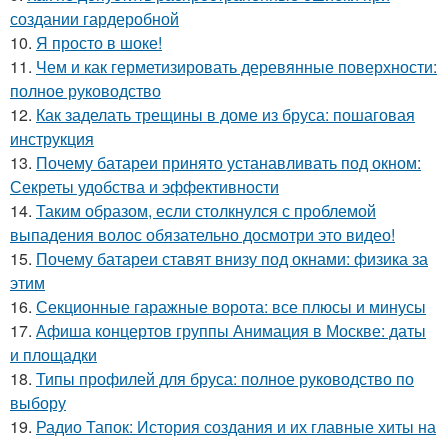
создании гардеробной
10.
Я просто в шоке!
11.
Чем и как герметизировать деревянные поверхности:
полное руководство
12.
Как заделать трещины в доме из бруса: пошаговая
инструкция
13.
Почему батареи принято устанавливать под окном:
Секреты удобства и эффективности
14.
Таким образом, если столкнулся с проблемой
выпадения волос обязательно досмотри это видео!
15.
Почему батареи ставят внизу под окнами: физика за
этим
16.
Секционные гаражные ворота: все плюсы и минусы
17.
Афиша концертов группы Анимация в Москве: даты
и площадки
18.
Типы профилей для бруса: полное руководство по
выбору
19.
Радио Тапок: История создания и их главные хиты на