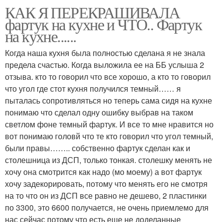
КАК Я ПЕРЕКРАШИВАЛА
фартук на кухне и ЧТО.. Фартук
на кухне......
Когда наша кухня была полностью сделана я не знала
предела счастью. Когда выложила ее на ББ услыша 2
отзыва. кто то говорил что все хорошо, а кто то говорил
что угол где стот кухня получился темный…… я
пыталась сопротивляться но теперь сама сидя на кухне
понимаю что сделал одну ошибку выбрав на таком
светлом фоне темный фартук. И все то мне нравится но
вот понимаю головй что те кто говорил что угол темный,
были правы…….. собственно фартук сделан как и
столешница из ДСП, только тонкая. столешку менять не
хочу она смотрится как надо (мо моему) а вот фартук
хочу задекорировать, потому что менять его не смотря
на то что он из ДСП все равно не дешево, 2 пластинки
по 3300, это 6600 получается, не очень приемлемо для
нас сейчас потому что есть еще не доделанные