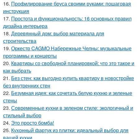
16.
Профилирование бруса своими руками: пошаговая
инструкция
17.
Простота и функциональность: 16 основных правил
дизайна интерьера
18.
Деревянный дом: выбор материала для
строительства
19.
Оркестр CAGMO Набережные Челны: музыкальные
программы и концерты
20.
Квартиры со свободной планировкой: что это такое и
как выбрать
21.
Без стен: как выгодно купить квартиру в новостройке
без внутренних стен
22.
Безумная идея: как сочетать белую кухню и зеленые
стены
23.
Современные кухни в зеленом стиле: экологичный и
стильный выбор
24.
Это просто бомба!
25.
Кухонный фартук из плитки: идеальный выбор для
вашей кухни