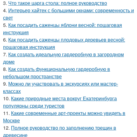
3.
Что такое царга стола: полное руководство
4.
Интерьер хайтек с большими окнами: современность и
свет
5.
Как посадить саженцы яблони весной: пошаговая
инструкция
6.
Как посадить саженцы плодовых деревьев весной:
пошаговая инструкция
7.
Как создать идеальную гардеробную в загородном
доме
8.
Как создать функциональную гардеробную в
небольшом пространстве
9.
Можно ли участвовать в экскурсиях или мастер-
классах
10.
Какие природные места вокруг Екатеринбурга
популярны среди туристов
11.
Какие современные арт-проекты можно увидеть в
Москве
12.
Полное руководство по заполнению трещин в
древесине