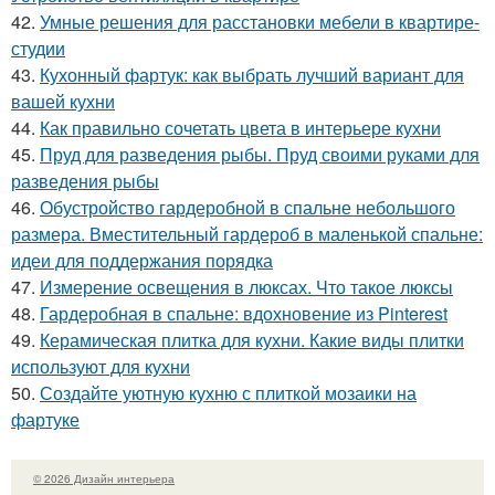
42.
Умные решения для расстановки мебели в квартире-
студии
43.
Кухонный фартук: как выбрать лучший вариант для
вашей кухни
44.
Как правильно сочетать цвета в интерьере кухни
45.
Пруд для разведения рыбы. Пруд своими руками для
разведения рыбы
46.
Обустройство гардеробной в спальне небольшого
размера. Вместительный гардероб в маленькой спальне:
идеи для поддержания порядка
47.
Измерение освещения в люксах. Что такое люксы
48.
Гардеробная в спальне: вдохновение из Pinterest
49.
Керамическая плитка для кухни. Какие виды плитки
используют для кухни
50.
Создайте уютную кухню с плиткой мозаики на
фартуке
© 2026 Дизайн интерьера