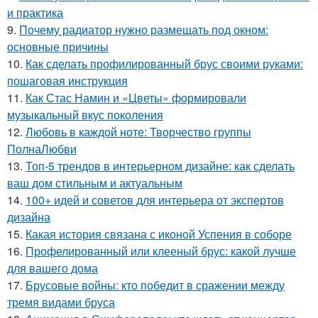
и практика
9.
Почему радиатор нужно размещать под окном:
основные причины
10.
Как сделать профилированный брус своими руками:
пошаговая инструкция
11.
Как Стас Намин и «Цветы» формировали
музыкальный вкус поколения
12.
Любовь в каждой ноте: Творчество группы
ПолнаЛюбви
13.
Топ-5 трендов в интерьерном дизайне: как сделать
ваш дом стильным и актуальным
14.
100+ идей и советов для интерьера от экспертов
дизайна
15.
Какая история связана с иконой Успения в соборе
16.
Профелированный или клееный брус: какой лучше
для вашего дома
17.
Брусовые войны: кто победит в сражении между
тремя видами бруса