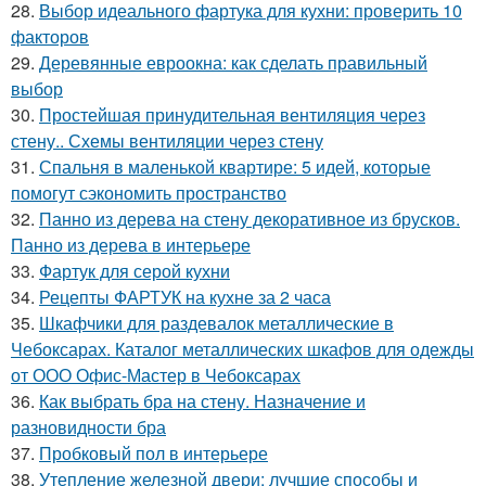
28.
Выбор идеального фартука для кухни: проверить 10
факторов
29.
Деревянные евроокна: как сделать правильный
выбор
30.
Простейшая принудительная вентиляция через
стену.. Схемы вентиляции через стену
31.
Спальня в маленькой квартире: 5 идей, которые
помогут сэкономить пространство
32.
Панно из дерева на стену декоративное из брусков.
Панно из дерева в интерьере
33.
Фартук для серой кухни
34.
Рецепты ФАРТУК на кухне за 2 часа
35.
Шкафчики для раздевалок металлические в
Чебоксарах. Каталог металлических шкафов для одежды
от ООО Офис-Мастер в Чебоксарах
36.
Как выбрать бра на стену. Назначение и
разновидности бра
37.
Пробковый пол в интерьере
38.
Утепление железной двери: лучшие способы и