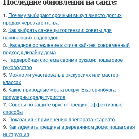
Последние обновления на сайте:
1.
Почему выбирают срочный выкуп вместо долгих
продаж через агентства
2.
Как выбрать саженцы гортензии: советы для
начинающих садоводов
3.
Фасадное остекление в стиле хай-тек: современный
подход к дизайну дома
4.
Гардеробная система своими руками: пошаговое
руководство
5.
Можно ли участвовать в экскурсиях или мастер-
классах
6.
Какие природные места вокруг Екатеринбурга
популярны среди туристов
7.
Советы по защите брус от трещин: эффективные
способы
8.
Показания к применению препарата ксарелто
9.
Как заделать трещины в деревянном доме: пошаговая
инструкция