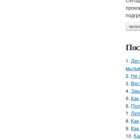
Сегод
произ
подгр
читат
Пос
1.
Дес
мытье
2.
Не 
3.
Вес
4.
Защ
5.
Как
6.
Пол
7.
Лет
8.
Как
9.
Как
10.
Ка