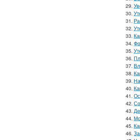
29.
Ув
30.
Ут
31.
Ра
32.
Ут
33.
Ка
34.
Фо
35.
Ут
36.
Пл
37.
Вл
38.
Ка
39.
На
40.
Ка
41.
Ос
42.
Со
43.
Де
44.
Мо
45.
Ка
46.
За