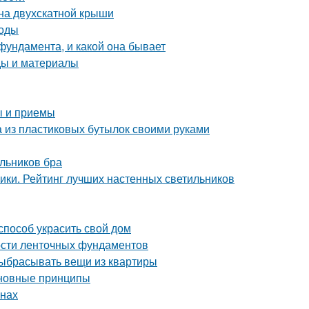
на двухскатной крыши
тоды
фундамента, и какой она бывает
ды и материалы
ы и приемы
а из пластиковых бутылок своими руками
льников бра
ники. Рейтинг лучших настенных светильников
способ украсить свой дом
ости ленточных фундаментов
выбрасывать вещи из квартиры
сновные принципы
внах