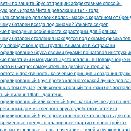
веты по защите брус от трещин: эффективные способы
кую роль играла Чита в революции 1917 года
шла спасение для своих волос - маску с кератином от бренда
чему батареи всегда под окнами? Узнайте секрет
кие природные особенности характерны для Брянска
чему батареи отопления находятся под окнами: физика те
гда пройдут концерты группы Анимация в Астрахани
офилирование бруса своими руками: пошаговая инструкци
кие памятники и монументы установлены в Новокузнецке и
осто и быстро: самоучитель по дизайну интерьера
остота и практичность: ключевые принципы создания функ
офилированный брус против клееного: какой лучше для ва
шь в том случае, если хочешь ровный тон кожи без воспален
ный пилинг 19lab - для тебя!
офилированный или клееный брус: какой лучше для вашег
ревянный дом из клееного бруса: удобство и эстетика
офилированный брус против клееного: что выбрать для ва
временные тренды в планировке квартир в новостройках
лая кухня зеленые стены: сочетание стилей и функциональ