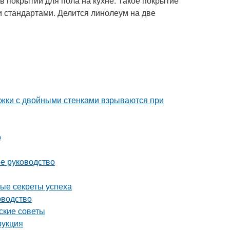
 покрытий для пола на кухне. Такое покрытие
 стандартами. Делится линолеум на две
ужки с двойными стенками взрываются при
о
ое руководство
ные секреты успеха
оводство
ские советы
рукция