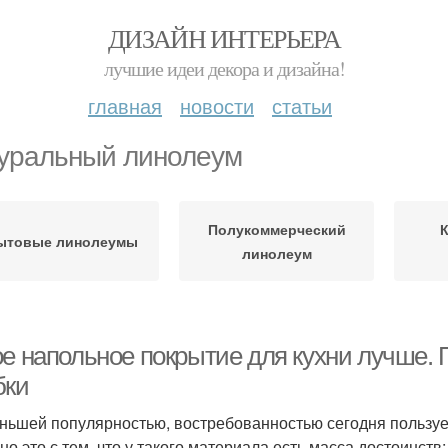
ДИЗАЙН ИНТЕРЬЕРА
лучшие идеи декора и дизайна!
главная
новости
статьи
уральный линолеум
Полукоммерческий
ытовые линолеумы
линолеум
ое напольное покрытие для кухни лучше. 
бки
ньшей популярностью, востребованностью сегодня пользует
но это с тем, что у такого материала есть масса достоинств: