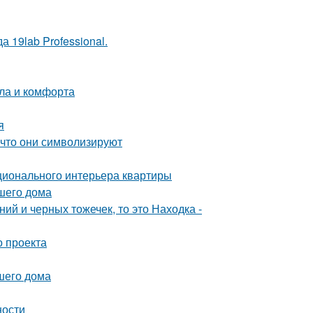
 19lab Professional.
пла и комфорта
я
 что они символизируют
ционального интерьера квартиры
шего дома
ий и черных тожечек, то это Находка -
о проекта
шего дома
ности