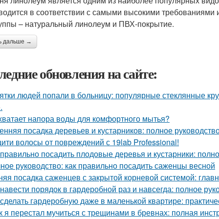
ня линолеум является одним из наиболее популярных видов
водится в соответствии с самыми высокими требованиями и
уппы – натуральный линолеум и ПВХ-покрытие.
ь дальше →
ледние обновления на сайте:
ятки людей попали в больницу: популярные стеклянные кр
.
хватает напора воды для комфортного мытья?
енняя посадка деревьев и кустарников: полное руководств
ити волосы от повреждений с 19lab Professional!
 правильно посадить плодовые деревья и кустарники: полн
ное руководство: как правильно посадить саженцы весной
няя посадка саженцев с закрытой корневой системой: глав
 навести порядок в гардеробной раз и навсегда: полное рук
 сделать гардеробную даже в маленькой квартире: практиче
к я перестал мучиться с трещинами в бревнах: полная инст