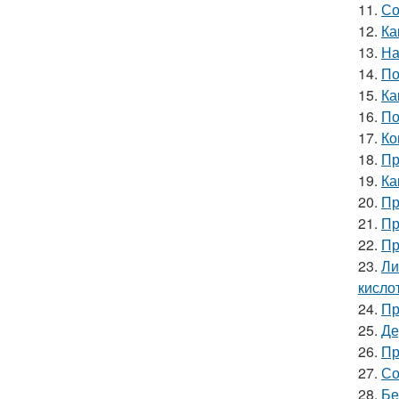
11.
Со
12.
Ка
13.
На
14.
По
15.
Ка
16.
По
17.
Ко
18.
Пр
19.
Ка
20.
Пр
21.
Пр
22.
Пр
23.
Ли
кислот
24.
Пр
25.
Де
26.
Пр
27.
Со
28.
Бе