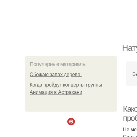
Нат
Популярные материалы
Б
Обожaю зaпах деpева!
Когда пройдут концерты группы
Анимация в Астрахани
Как
про
Не ме
Связа