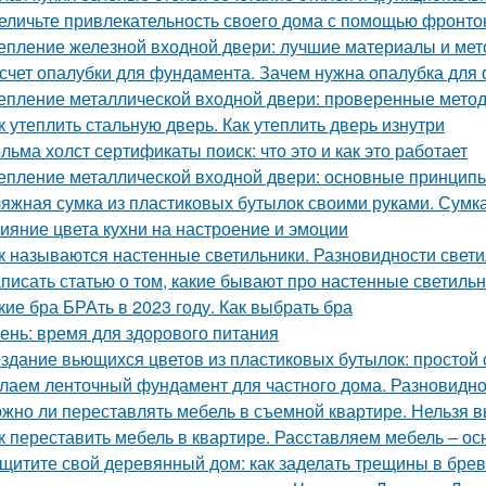
еличьте привлекательность своего дома с помощью фронто
епление железной входной двери: лучшие материалы и ме
счет опалубки для фундамента. Зачем нужна опалубка для 
епление металлической входной двери: проверенные мето
к утеплить стальную дверь. Как утеплить дверь изнутри
льма холст сертификаты поиск: что это и как это работает
епление металлической входной двери: основные принцип
яжная сумка из пластиковых бутылок своими руками. Сумк
ияние цвета кухни на настроение и эмоции
к называются настенные светильники. Разновидности свети
писать статью о том, какие бывают про настенные светиль
кие бра БРАть в 2023 году. Как выбрать бра
ень: время для здорового питания
здание вьющихся цветов из пластиковых бутылок: простой 
лаем ленточный фундамент для частного дома. Разновидн
жно ли переставлять мебель в съемной квартире. Нельзя 
к переставить мебель в квартире. Расставляем мебель – о
щитите свой деревянный дом: как заделать трещины в бре