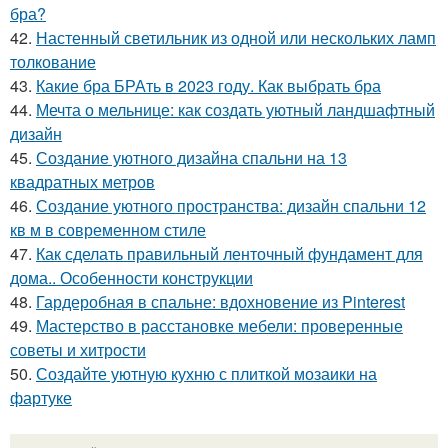
бра?
42.
Настенный светильник из одной или нескольких ламп
толкование
43.
Какие бра БРАть в 2023 году. Как выбрать бра
44.
Мечта о мельнице: как создать уютный ландшафтный
дизайн
45.
Создание уютного дизайна спальни на 13
квадратных метров
46.
Создание уютного пространства: дизайн спальни 12
кв м в современном стиле
47.
Как сделать правильный ленточный фундамент для
дома.. Особенности конструкции
48.
Гардеробная в спальне: вдохновение из Pinterest
49.
Мастерство в расстановке мебели: проверенные
советы и хитрости
50.
Создайте уютную кухню с плиткой мозаики на
фартуке