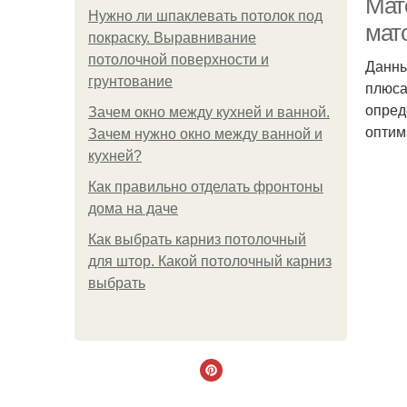
Мат
Нужно ли шпаклевать потолок под
мат
покраску. Выравнивание
потолочной поверхности и
Данны
грунтование
плюса
опред
Зачем окно между кухней и ванной.
оптим
Зачем нужно окно между ванной и
кухней?
Как правильно отделать фронтоны
дома на даче
Как выбрать карниз потолочный
для штор. Какой потолочный карниз
выбрать