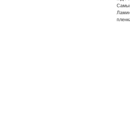
Самый
Ламин
пленк