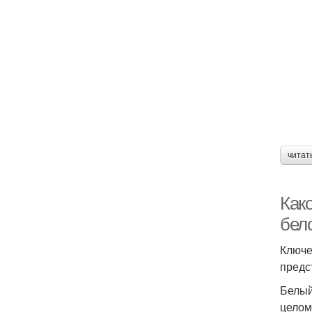
читат
Как
бело
Ключе
предс
Белый
целом