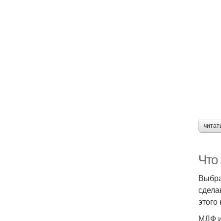
читат
Что
Выбра
сдела
этого
МДФ и