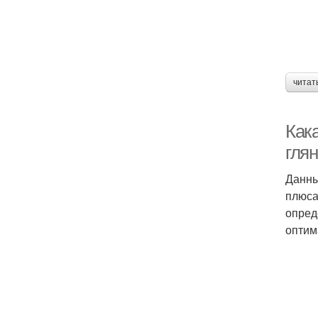
читат
Как
гля
Данны
плюса
опред
оптим